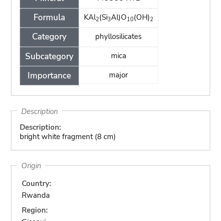
Formula
KAl
(Si
Al)O
(OH)
2
3
10
2
Category
phyllosilicates
Subcategory
mica
Importance
major
Description
Description:
bright white fragment (8 cm)
Origin
Country:
Rwanda
Region: