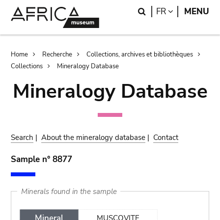
Skip
Skip
Search
LANGUAGE
FR
MENU
to
to
main
search
content
Breadcrumb
Home
Recherche
Collections, archives et bibliothèques
Collections
Mineralogy Database
Mineralogy Database
Search
|
About the mineralogy database
|
Contact
Sample n° 8877
Minerals found in the sample
Mineral
MUSCOVITE