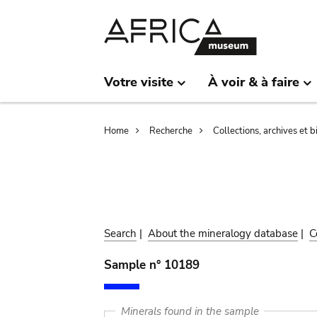
Skip
Skip
to
to
main
search
content
Votre visite
À voir & à faire
Breadcrumb
Home
Recherche
Collections, archives et 
Search
|
About the mineralogy database
|
C
Sample n° 10189
Minerals found in the sample