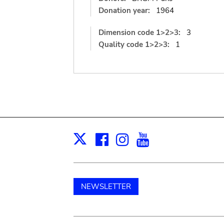
Donation year:
1964
Dimension code 1>2>3:
3
Quality code 1>2>3:
1
Facebook
Instagram
Youtube
Print
X
NEWSLETTER