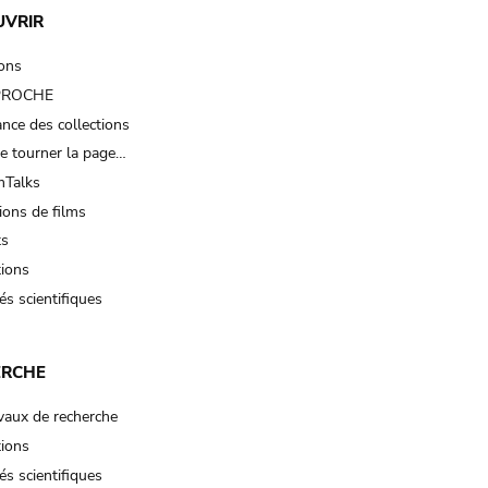
UVRIR
ions
 PROCHE
nce des collections
e tourner la page…
Talks
ions de films
ts
tions
és scientifiques
ERCHE
vaux de recherche
tions
és scientifiques