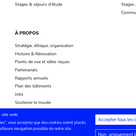
Stages & séjours d'étude
Stages 
Commun
À PROPOS
Stratégie, éthique, organisation
Histoire & Rénovation
Points de vue et idées reçues
Partenariats
Rapports annuels
Plan des bâtiments
Jobs
Soutenez le musée
 site web.
Accepter tous les 
ies", vous acceptez que des cookies soient placés
lles
Contact
Paramètres de confidentialité
Mention
eilleure navigation possible de notre site.
Non, uniquement le