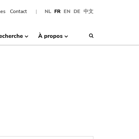
les
Contact
NL
FR
EN
DE
中文
echerche
À propos
Search