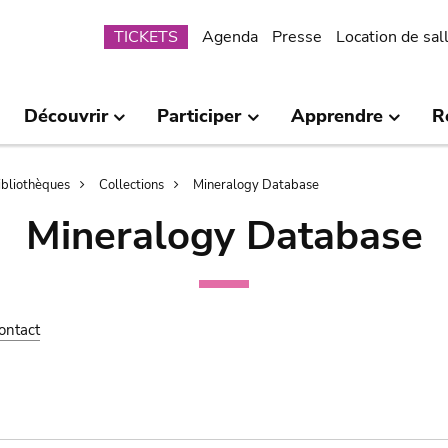
Submenu
TICKETS
Agenda
Presse
Location de sal
Découvrir
Participer
Apprendre
R
bibliothèques
Collections
Mineralogy Database
Mineralogy Database
ontact