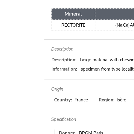
Mineral
RECTORITE
(Na,Ca)A
Description
Description:
beige material with chew
Information:
specimen from type localit
Origin
Country:
France
Region:
Isère
Specification
Donors:
BRGM Paris