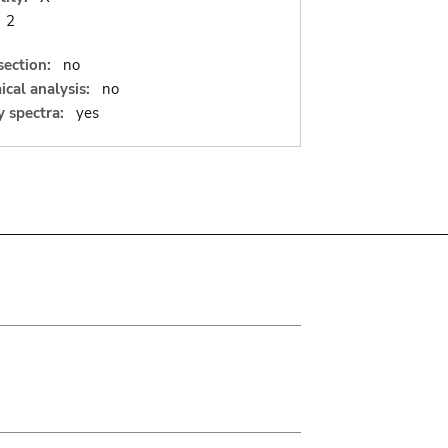
2
section:
no
cal analysis:
no
 spectra:
yes