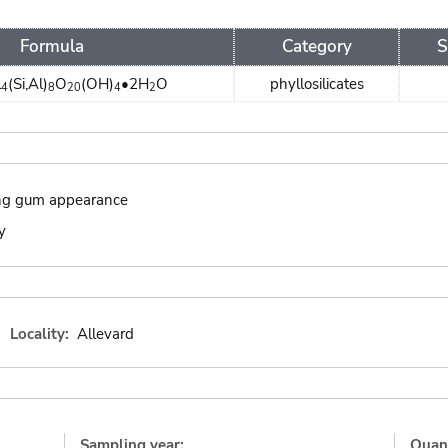
Formula
Category
S
l
(Si,Al)
O
(OH)
•2H
O
phyllosilicates
4
8
20
4
2
ing gum appearance
y
Locality:
Allevard
Sampling year:
Quant