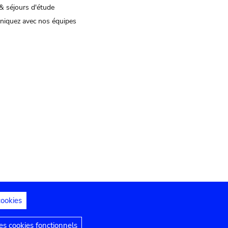
& séjours d'étude
iquez avec nos équipes
cookies
s juridiques
Déclaration d'accessibilité
s cookies fonctionnels