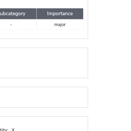
ubcategory
Importance
-
major
ity:
X