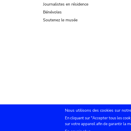
Journalistes en résidence
Bénévoles
Soutenez le musée
Nous utilisons des cookies sur notre
En cliquant sur "Accepter tous les cook
Submenu
TICKETS
Agenda
Presse
Location de sa
sur votre appareil afin de garantir la m