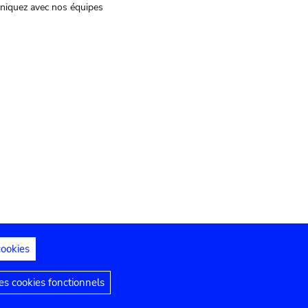
iquez avec nos équipes
cookies
s juridiques
Déclaration d'accessibilité
s cookies fonctionnels