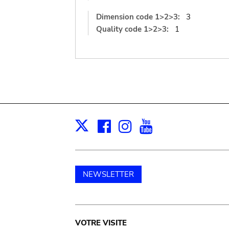
Dimension code 1>2>3:
3
Quality code 1>2>3:
1
Facebook
Instagram
Youtube
Print
X
NEWSLETTER
Main
VOTRE VISITE