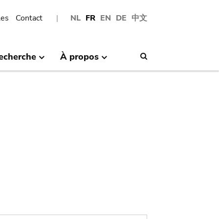
les
Contact
NL
FR
EN
DE
中文
echerche
À propos
Search