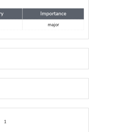
ry
Importance
major
:
1