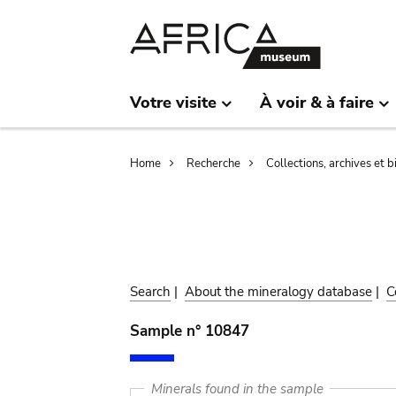
Skip
Skip
to
to
main
search
content
Votre visite
À voir & à faire
Breadcrumb
Home
Recherche
Collections, archives et 
Search
|
About the mineralogy database
|
C
Sample n° 10847
Minerals found in the sample