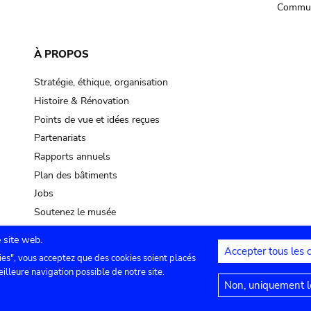
Commun
À PROPOS
Stratégie, éthique, organisation
Histoire & Rénovation
Points de vue et idées reçues
Partenariats
Rapports annuels
Plan des bâtiments
Jobs
Soutenez le musée
 site web.
Accepter tous les 
ies", vous acceptez que des cookies soient placés
lles
Contact
Paramètres de confidentialité
Mention
eilleure navigation possible de notre site.
Non, uniquement le