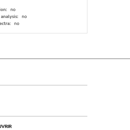
ion:
no
analysis:
no
ectra:
no
UVRIR