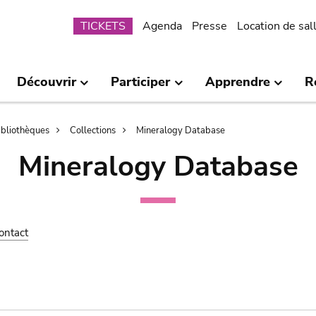
Submenu
TICKETS
Agenda
Presse
Location de sal
Découvrir
Participer
Apprendre
R
bibliothèques
Collections
Mineralogy Database
Mineralogy Database
ontact