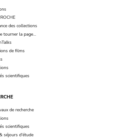
ions
 PROCHE
nce des collections
e tourner la page…
Talks
ions de films
ts
tions
és scientifiques
ERCHE
vaux de recherche
tions
és scientifiques
& séjours d'étude