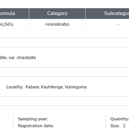
ormula
Category
Subcatego
Al
SiO
nesosilicates
-
2
5
ite, var. chiastolite
Locality:
Kabare, Kashitenge, Vuningoma
Sampling year:
Quantity
Registration date:
Size:
2