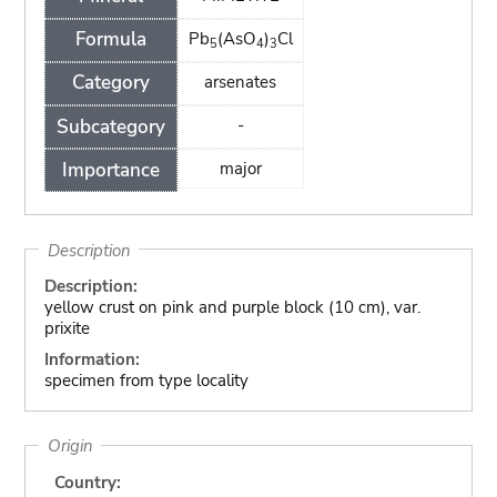
Formula
Pb
(AsO
)
Cl
5
4
3
Category
arsenates
Subcategory
-
Importance
major
Description
Description:
yellow crust on pink and purple block (10 cm), var.
prixite
Information:
specimen from type locality
Origin
Country: