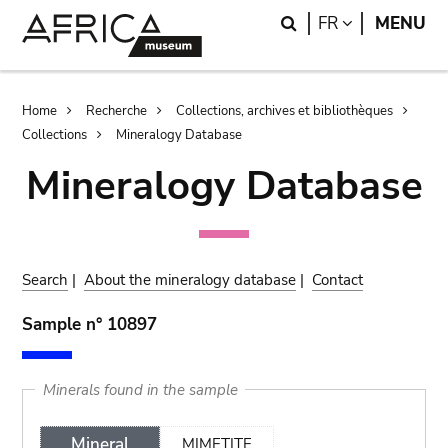
Skip
Skip
Search
LANGUAGE
FR
MENU
to
to
main
search
content
Breadcrumb
Home
Recherche
Collections, archives et bibliothèques
Collections
Mineralogy Database
Mineralogy Database
Search
|
About the mineralogy database
|
Contact
Sample n° 10897
Minerals found in the sample
Mineral
MIMETITE