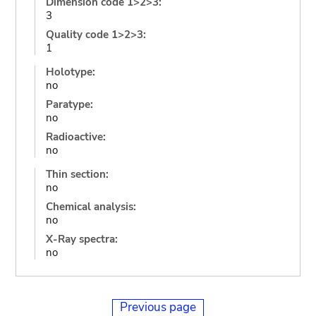
Dimension code 1>2>3:
3
Quality code 1>2>3:
1
Holotype:
no
Paratype:
no
Radioactive:
no
Thin section:
no
Chemical analysis:
no
X-Ray spectra:
no
Previous page