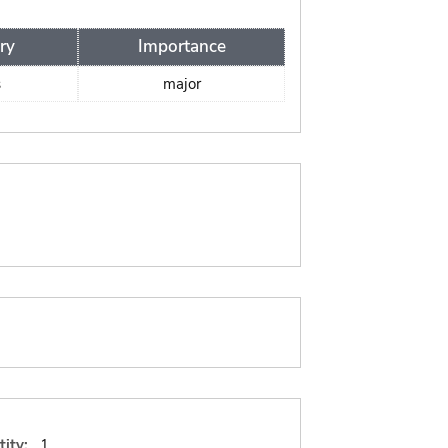
ry
Importance
s
major
ity:
1