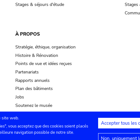
Stages & séjours d'étude
Stages 
Commun
À PROPOS
Stratégie, éthique, organisation
Histoire & Rénovation
Points de vue et idées reçues
Partenariats
Rapports annuels
Plan des bâtiments
Jobs
Soutenez le musée
 site web.
Accepter tous les 
ies", vous acceptez que des cookies soient placés
lles
Contact
Paramètres de confidentialité
Mention
eilleure navigation possible de notre site.
Non, uniquement le