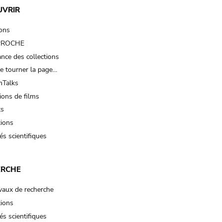
UVRIR
ions
 PROCHE
nce des collections
e tourner la page…
Talks
ions de films
ts
tions
és scientifiques
ERCHE
vaux de recherche
tions
és scientifiques