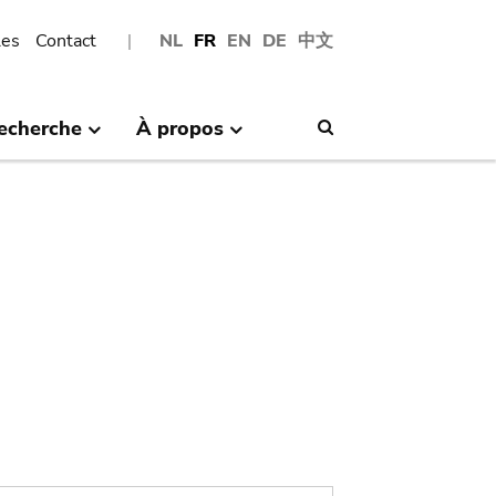
les
Contact
NL
FR
EN
DE
中文
echerche
À propos
Search