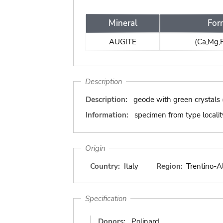
Mineral
For
AUGITE
(Ca,Mg,
Description
Description:
geode with green crystals 
Information:
specimen from type localit
Origin
Country:
Italy
Region:
Trentino-A
Specification
Donors:
Polinard