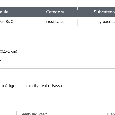
mula
Category
Subcatego
Fe)
Si
O
inosilicates
pyroxene
2
2
6
(0.1-1 cm)
y
lto Adige
Locality:
Val di Fassa
Sampling year:
Quant