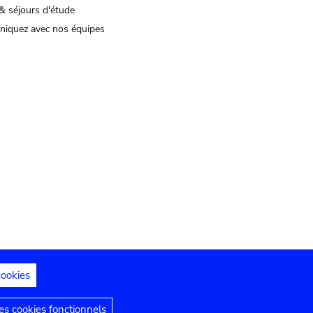
& séjours d'étude
iquez avec nos équipes
cookies
s juridiques
Déclaration d'accessibilité
s cookies fonctionnels