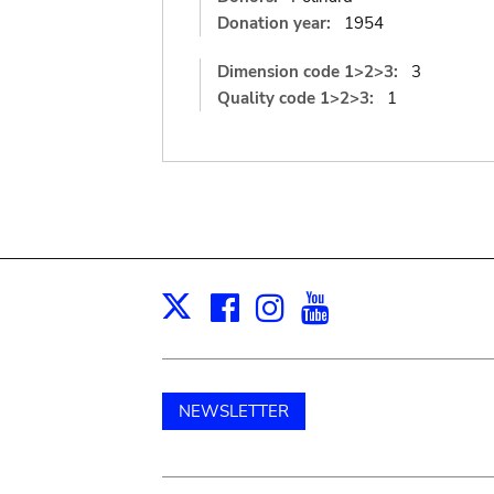
Donation year:
1954
Dimension code 1>2>3:
3
Quality code 1>2>3:
1
Facebook
Instagram
Youtube
Print
X
NEWSLETTER