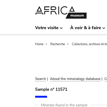
Skip
Skip
to
to
main
search
content
Votre visite
À voir & à faire
Breadcrumb
Home
Recherche
Collections, archives et 
Search
|
About the mineralogy database
|
C
Sample n° 11571
Minerals found in the sample