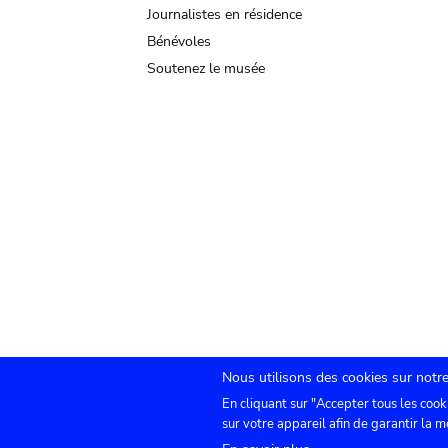
Journalistes en résidence
Bénévoles
Soutenez le musée
Nous utilisons des cookies sur notre
En cliquant sur "Accepter tous les cook
Submenu
TICKETS
Agenda
Presse
Location de sa
sur votre appareil afin de garantir la m