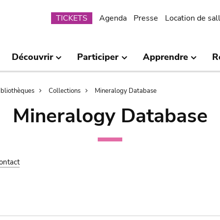
Submenu
TICKETS
Agenda
Presse
Location de sal
Découvrir
Participer
Apprendre
R
bibliothèques
Collections
Mineralogy Database
Mineralogy Database
ontact