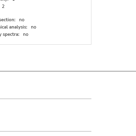
2
section:
no
cal analysis:
no
 spectra:
no