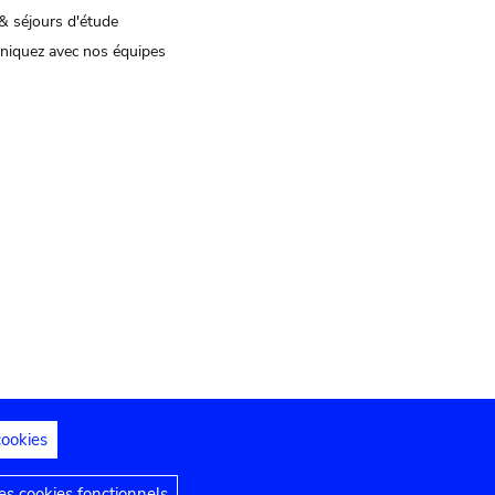
& séjours d'étude
iquez avec nos équipes
cookies
s juridiques
Déclaration d'accessibilité
s cookies fonctionnels