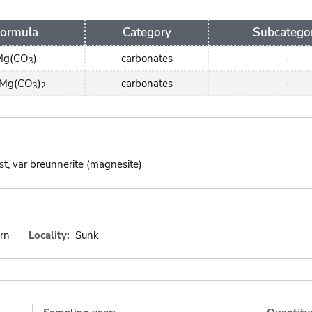
ormula
Category
Subcatego
Mg(CO
)
carbonates
-
3
Mg(CO
)
carbonates
-
3
2
ist, var breunnerite (magnesite)
rn
Locality:
Sunk