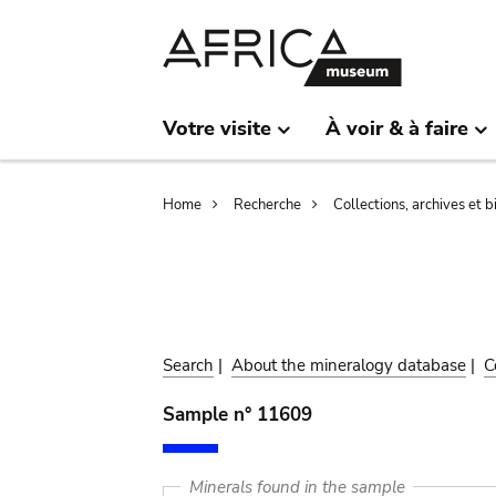
Skip
Skip
to
to
main
search
content
Votre visite
À voir & à faire
Breadcrumb
Home
Recherche
Collections, archives et 
Search
|
About the mineralogy database
|
C
Sample n° 11609
Minerals found in the sample