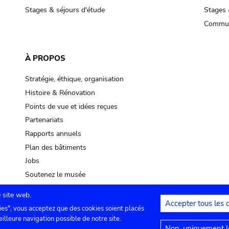
Stages & séjours d'étude
Stages 
Commun
À PROPOS
Stratégie, éthique, organisation
Histoire & Rénovation
Points de vue et idées reçues
Partenariats
Rapports annuels
Plan des bâtiments
Jobs
Soutenez le musée
 site web.
Accepter tous les 
ies", vous acceptez que des cookies soient placés
lles
Contact
Paramètres de confidentialité
Mention
eilleure navigation possible de notre site.
Non, uniquement le