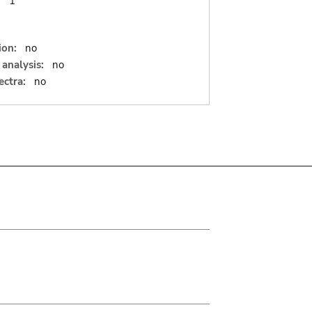
:
1
ion:
no
analysis:
no
ectra:
no