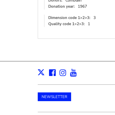
Donors:
Comblain
Donation year:
1967
Dimension code 1>2>3:
3
Quality code 1>2>3:
1
Facebook
Instagram
Youtube
Print
X
NEWSLETTER