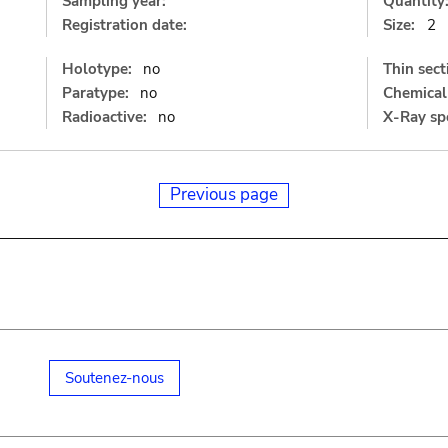
Sampling year:
Quantity
Registration date:
Size:
2
Holotype:
no
Thin sect
Paratype:
no
Chemical 
Radioactive:
no
X-Ray sp
Previous page
Soutenez-nous