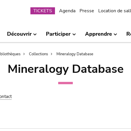
Submenu
TICKETS
Agenda
Presse
Location de sal
Découvrir
Participer
Apprendre
R
bibliothèques
Collections
Mineralogy Database
Mineralogy Database
ontact