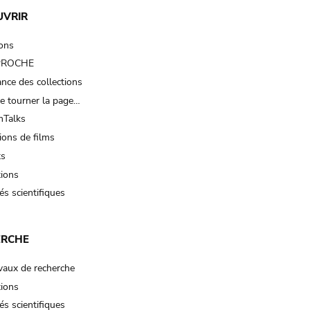
UVRIR
ions
 PROCHE
nce des collections
e tourner la page…
Talks
ions de films
ts
tions
és scientifiques
ERCHE
vaux de recherche
tions
és scientifiques