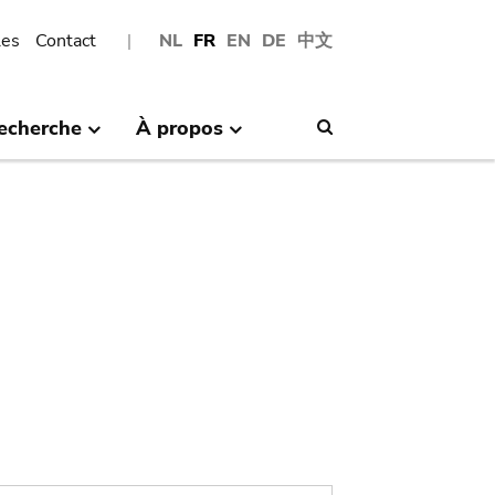
les
Contact
NL
FR
EN
DE
中文
echerche
À propos
Search