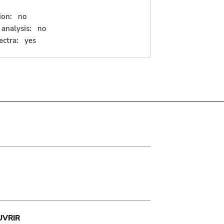
ion:
no
analysis:
no
ectra:
yes
UVRIR