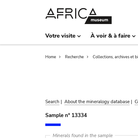
Skip
Skip
to
to
main
search
content
Votre visite
À voir & à faire
Breadcrumb
Home
Recherche
Collections, archives et 
Search
|
About the mineralogy database
|
C
Sample n° 13334
Minerals found in the sample