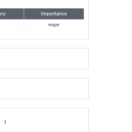
ory
Importance
major
:
1