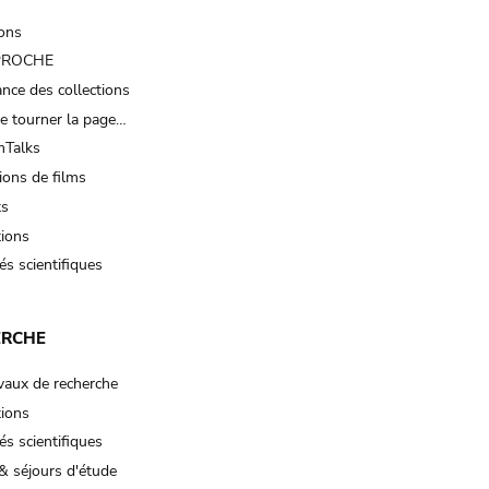
ions
 PROCHE
nce des collections
e tourner la page…
Talks
ions de films
ts
tions
és scientifiques
ERCHE
vaux de recherche
tions
és scientifiques
& séjours d'étude