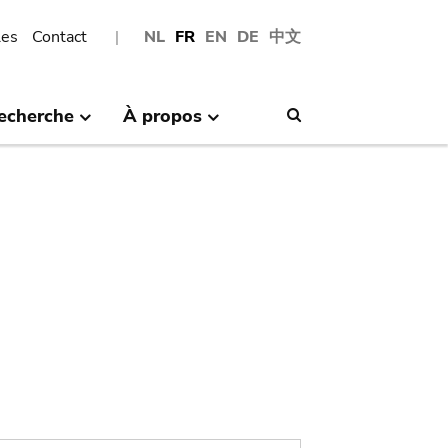
les
Contact
NL
FR
EN
DE
中文
echerche
À propos
Search