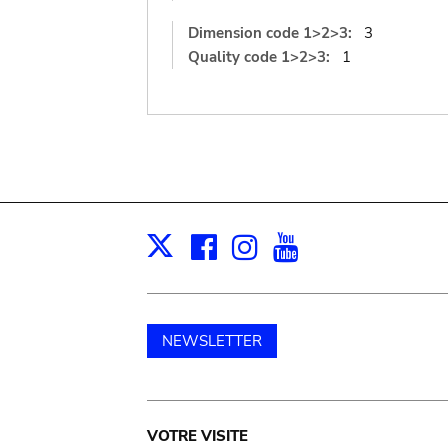
Dimension code 1>2>3:
3
Quality code 1>2>3:
1
Facebook
Instagram
Youtube
Print
X
NEWSLETTER
Main
VOTRE VISITE