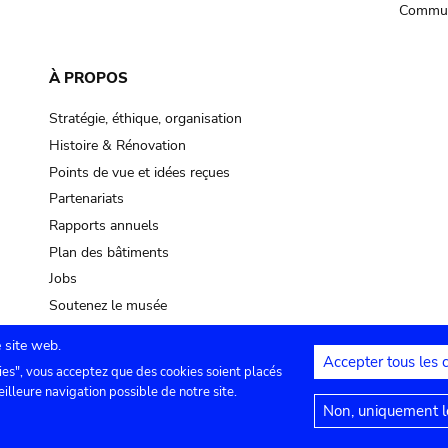
Commun
À PROPOS
Stratégie, éthique, organisation
Histoire & Rénovation
Points de vue et idées reçues
Partenariats
Rapports annuels
Plan des bâtiments
Jobs
Soutenez le musée
 site web.
Accepter tous les 
ies", vous acceptez que des cookies soient placés
lles
Contact
Paramètres de confidentialité
Mention
eilleure navigation possible de notre site.
Non, uniquement le