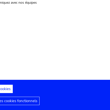
iquez avec nos équipes
cookies
s juridiques
Déclaration d'accessibilité
s cookies fonctionnels