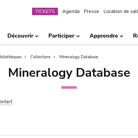
Submenu
TICKETS
Agenda
Presse
Location de sal
Découvrir
Participer
Apprendre
R
bibliothèques
Collections
Mineralogy Database
Mineralogy Database
ontact