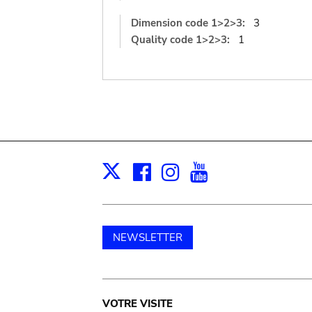
Dimension code 1>2>3:
3
Quality code 1>2>3:
1
Facebook
Instagram
Youtube
Print
X
NEWSLETTER
Main
VOTRE VISITE