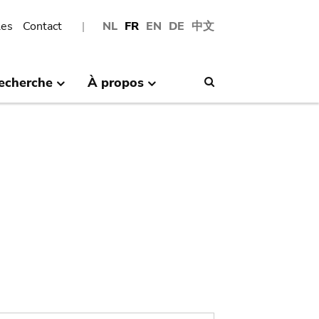
les
Contact
NL
FR
EN
DE
中文
echerche
À propos
Search