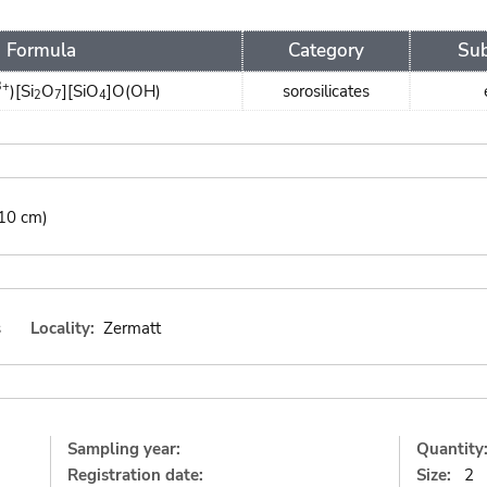
Formula
Category
Sub
3+
)[Si
O
][SiO
]O(OH)
sorosilicates
2
7
4
(10 cm)
s
Locality:
Zermatt
Sampling year:
Quantity
Registration date:
Size:
2