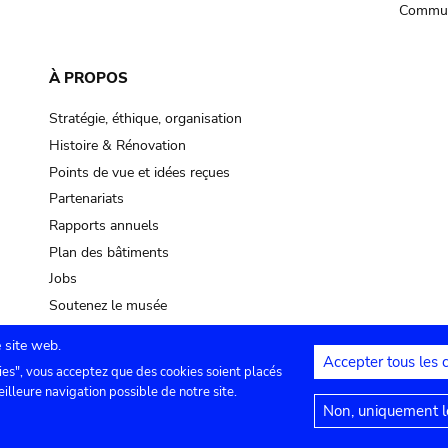
Commun
À PROPOS
Stratégie, éthique, organisation
Histoire & Rénovation
Points de vue et idées reçues
Partenariats
Rapports annuels
Plan des bâtiments
Jobs
Soutenez le musée
 site web.
Accepter tous les 
ies", vous acceptez que des cookies soient placés
lles
Contact
Paramètres de confidentialité
Mention
eilleure navigation possible de notre site.
Non, uniquement le