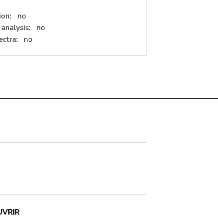
ion:
no
analysis:
no
ectra:
no
UVRIR