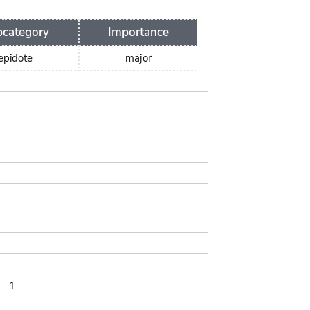
category
Importance
epidote
major
:
1