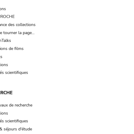
ions
 PROCHE
nce des collections
e tourner la page…
Talks
ions de films
ts
tions
és scientifiques
ERCHE
vaux de recherche
tions
és scientifiques
& séjours d'étude