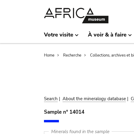
Skip
Skip
to
to
main
search
content
Votre visite
À voir & à faire
Breadcrumb
Home
Recherche
Collections, archives et 
Search
|
About the mineralogy database
|
C
Sample n° 14014
Minerals found in the sample