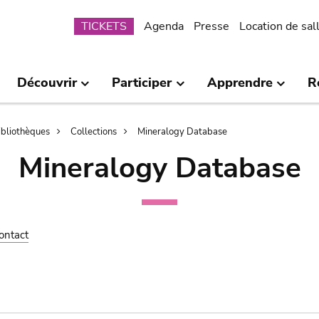
Submenu
TICKETS
Agenda
Presse
Location de sal
Découvrir
Participer
Apprendre
R
bibliothèques
Collections
Mineralogy Database
Mineralogy Database
ontact