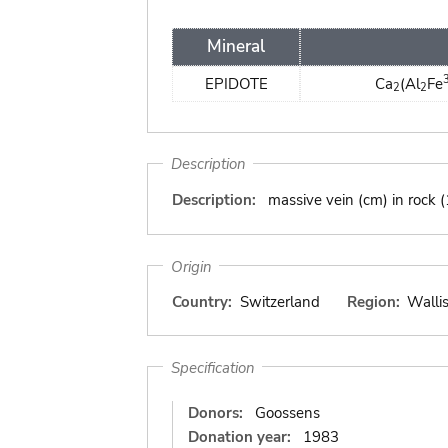
Mineral
EPIDOTE
Ca
(Al
Fe
2
2
Description
Description:
massive vein (cm) in rock 
Origin
Country:
Switzerland
Region:
Walli
Specification
Donors:
Goossens
Donation year:
1983