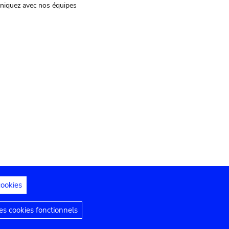
iquez avec nos équipes
cookies
s juridiques
Déclaration d'accessibilité
s cookies fonctionnels