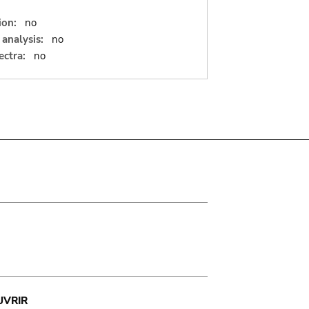
ion:
no
analysis:
no
ectra:
no
UVRIR