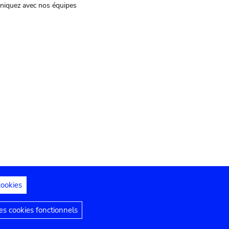
iquez avec nos équipes
cookies
s juridiques
Déclaration d'accessibilité
s cookies fonctionnels