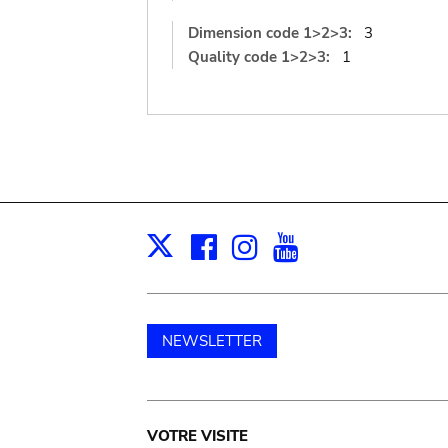
Dimension code 1>2>3:
3
Quality code 1>2>3:
1
Facebook
Instagram
Youtube
Print
X
NEWSLETTER
Main
VOTRE VISITE