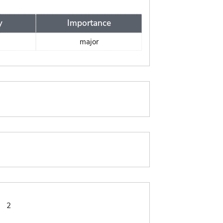
y
Importance
major
:
2