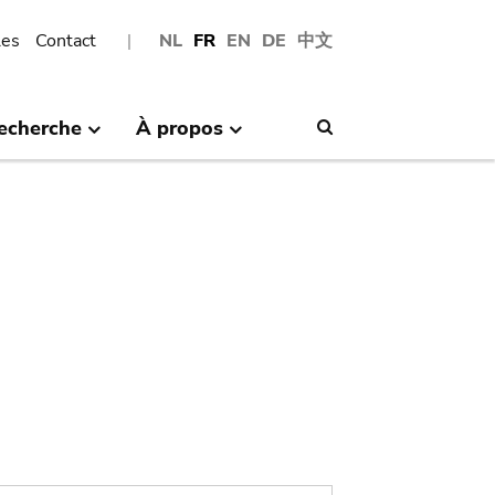
les
Contact
NL
FR
EN
DE
中文
echerche
À propos
Search