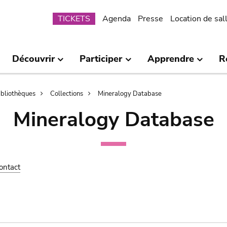
Submenu
TICKETS
Agenda
Presse
Location de sal
Découvrir
Participer
Apprendre
R
bibliothèques
Collections
Mineralogy Database
Mineralogy Database
ontact