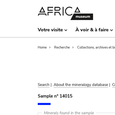
Skip
Skip
to
to
main
search
content
Votre visite
À voir & à faire
Breadcrumb
Home
Recherche
Collections, archives et 
Search
|
About the mineralogy database
|
C
Sample n° 14015
Minerals found in the sample