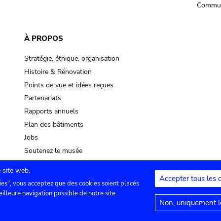
Commun
À PROPOS
Stratégie, éthique, organisation
Histoire & Rénovation
Points de vue et idées reçues
Partenariats
Rapports annuels
Plan des bâtiments
Jobs
Soutenez le musée
 site web.
Accepter tous les 
ies", vous acceptez que des cookies soient placés
lles
Contact
Paramètres de confidentialité
Mention
eilleure navigation possible de notre site.
Non, uniquement le