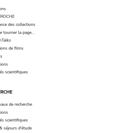
ions
 PROCHE
nce des collections
e tourner la page…
Talks
ions de films
ts
tions
és scientifiques
ERCHE
vaux de recherche
tions
és scientifiques
& séjours d'étude