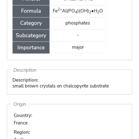
2+
Formula
Fe
Al(PO
)(OH)
•H
O
4
2
2
Category
phosphates
Subcategory
-
Importance
major
Description
Description:
small brown crystals on chalcopyrite substrate
Origin
Country:
France
Region: