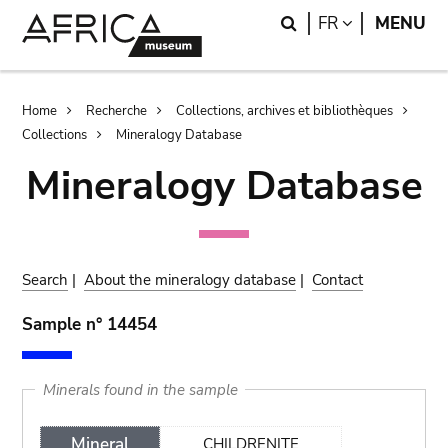
Skip
Skip
Search
LANGUAGE
FR
MENU
to
to
main
search
content
Breadcrumb
Home
Recherche
Collections, archives et bibliothèques
Collections
Mineralogy Database
Mineralogy Database
Search
|
About the mineralogy database
|
Contact
Sample n° 14454
Minerals found in the sample
Mineral
CHILDRENITE