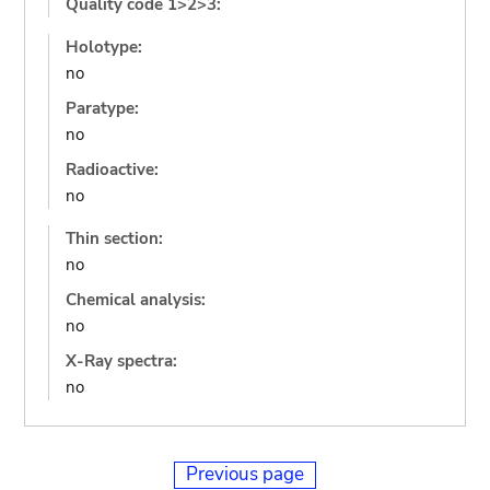
Quality code 1>2>3:
Holotype:
no
Paratype:
no
Radioactive:
no
Thin section:
no
Chemical analysis:
no
X-Ray spectra:
no
Previous page