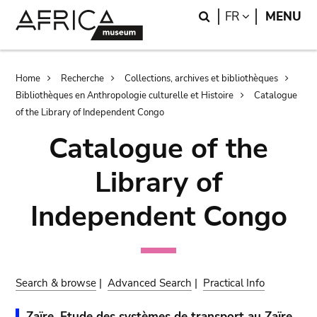
Skip
Skip
Search
LANGUAGE
FR
MENU
to
to
main
search
content
Breadcrumb
Home
Recherche
Collections, archives et bibliothèques
Bibliothèques en Anthropologie culturelle et Histoire
Catalogue
of the Library of Independent Congo
Catalogue of the
Library of
Independent Congo
Search & browse
|
Advanced Search
|
Practical Info
Zaïre. Etude des systèmes de transport au Zaïre.