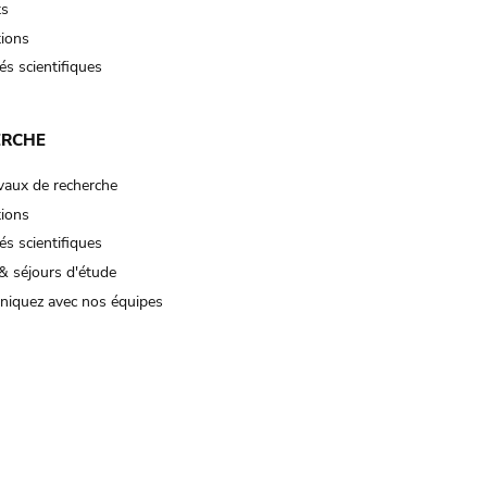
ts
tions
és scientifiques
ERCHE
vaux de recherche
tions
és scientifiques
& séjours d'étude
iquez avec nos équipes