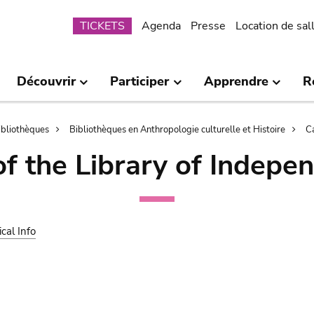
Submenu
TICKETS
Agenda
Presse
Location de sal
Découvrir
Participer
Apprendre
R
bibliothèques
Bibliothèques en Anthropologie culturelle et Histoire
C
of the Library of Indepe
ical Info