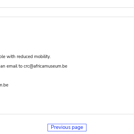
ple with reduced mobility.
an email to crc@africamuseum.be
m.be
Previous page