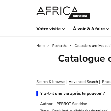
Skip
Skip
to
to
main
search
content
Votre visite
À voir & à faire
Breadcrumb
Home
Recherche
Collections, archives et 
Catalogue 
Search & browse
|
Advanced Search
|
Pract
Y a-t-il une vie après le pouvoir ?
Author:
PERROT Sandrine
Type:
Book
(not available for download)