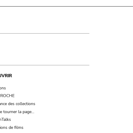
UVRIR
ions
 PROCHE
nce des collections
e tourner la page…
Talks
ions de films