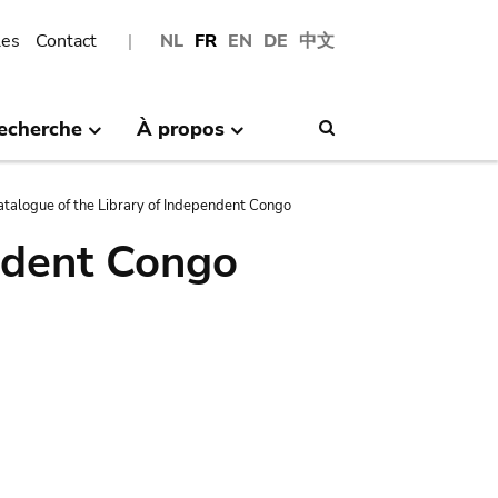
les
Contact
NL
FR
EN
DE
中文
echerche
À propos
Search
atalogue of the Library of Independent Congo
ndent Congo