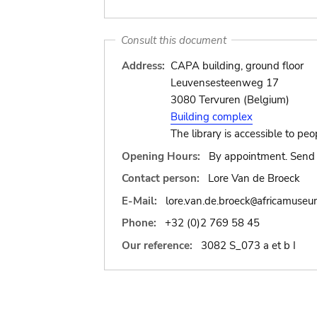
Consult this document
Address:
CAPA building, ground floor
Leuvensesteenweg 17
3080 Tervuren (Belgium)
Building complex
The library is accessible to peo
Opening Hours:
By appointment. Send 
Contact person:
Lore Van de Broeck
E-Mail:
lore.van.de.broeck
africamuseu
@
Phone:
+32 (0)2 769 58 45
Our reference:
3082 S_073 a et b I