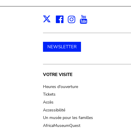
Facebook
Instagram
Youtube
Print
X
NEWSLETTER
Main
VOTRE VISITE
navigation
Heures d'ouverture
Tickets
Accès
Accessibilité
Un musée pour les familles
AfricaMuseumQuest