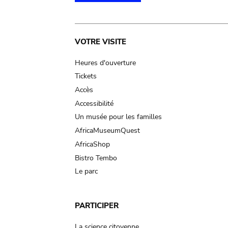
Main
VOTRE VISITE
navigation
Heures d'ouverture
Tickets
Accès
Accessibilité
Un musée pour les familles
AfricaMuseumQuest
AfricaShop
Bistro Tembo
Le parc
PARTICIPER
La science citoyenne