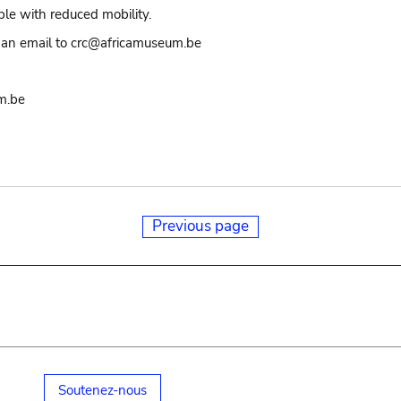
ple with reduced mobility.
an email to crc@africamuseum.be
m.be
Previous page
Soutenez-nous