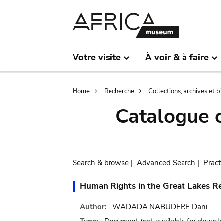
Skip
Skip
to
to
main
search
content
Votre visite
À voir & à faire
Breadcrumb
Home
Recherche
Collections, archives et 
Catalogue 
Search & browse
|
Advanced Search
|
Pract
Human Rights in the Great Lakes Re
Author:
WADADA NABUDERE Dani
Type:
Document
(not available for downl