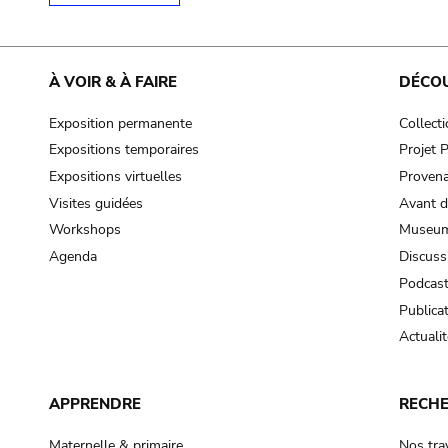
À VOIR & À FAIRE
DÉCO
Exposition permanente
Collect
Expositions temporaires
Projet
Expositions virtuelles
Provena
Visites guidées
Avant d
Workshops
Museum
Agenda
Discuss
Podcas
Publica
Actualit
APPRENDRE
RECH
Maternelle & primaire
Nos tra