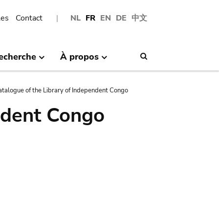
les
Contact
NL
FR
EN
DE
中文
echerche
À propos
Search
atalogue of the Library of Independent Congo
ndent Congo