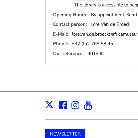
The library is accessible to peo
Opening Hours:
By appointment. Send 
Contact person:
Lore Van de Broeck
E-Mail:
lore.van.de.broeck
africamuseu
@
Phone:
+32 (0)2 769 58 45
Our reference:
4019 III
Facebook
Instagram
Youtube
Print
X
NEWSLETTER