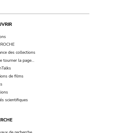
UVRIR
ions
 PROCHE
nce des collections
e tourner la page…
Talks
ions de films
ts
tions
és scientifiques
ERCHE
vaux de recherche