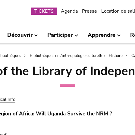
Submenu
TICKETS
Agenda
Presse
Location de sal
Découvrir
Participer
Apprendre
R
bibliothèques
Bibliothèques en Anthropologie culturelle et Histoire
C
of the Library of Indepe
ical Info
gion of Africa: Will Uganda Survive the NRM ?
oad)