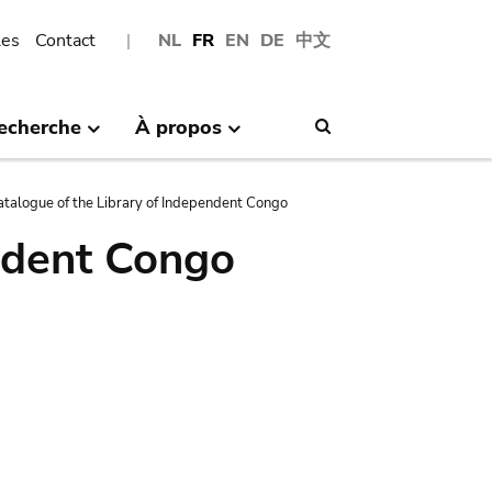
les
Contact
NL
FR
EN
DE
中文
echerche
À propos
Search
atalogue of the Library of Independent Congo
ndent Congo