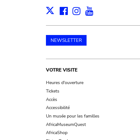
Facebook
Instagram
Youtube
Print
X
NEWSLETTER
Main
VOTRE VISITE
navigation
Heures d'ouverture
Tickets
Accès
Accessibilité
Un musée pour les familles
AfricaMuseumQuest
AfricaShop