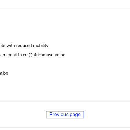
ple with reduced mobility.
an email to crc@africamuseum.be
m.be
Previous page