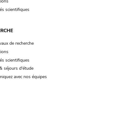
tions
és scientifiques
ERCHE
vaux de recherche
tions
és scientifiques
& séjours d'étude
iquez avec nos équipes