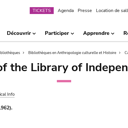
Submenu
TICKETS
Agenda
Presse
Location de sal
Découvrir
Participer
Apprendre
R
bibliothèques
Bibliothèques en Anthropologie culturelle et Histoire
C
of the Library of Indepe
ical Info
1962).