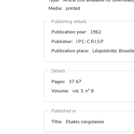
Media:
printed
Publishing details
Publication year:
1962
Publisher:
I.P.C.-C.R.I.S.P.
Publication place:
Léopoldville; Bruxell
Details
Pages:
37-67
Volume:
vol. 3, n° 8
Published in
Title:
Etudes congolaises