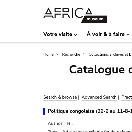
Skip
Skip
to
to
main
search
content
Votre visite
À voir & à faire
Breadcrumb
Home
Recherche
Collections, archives et 
Catalogue 
Search & browse
|
Advanced Search
|
Pract
Politique congolaise (26-6 au 11-8-
Author:
B. J.
Type:
Article
(not available for download)