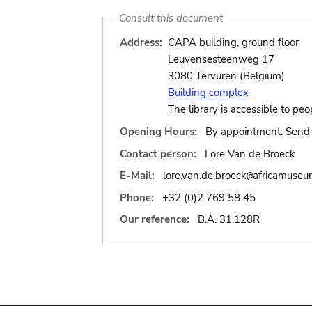
Consult this document
Address:
CAPA building, ground floor
Leuvensesteenweg 17
3080 Tervuren (Belgium)
Building complex
The library is accessible to peo
Opening Hours:
By appointment. Send 
Contact person:
Lore Van de Broeck
E-Mail:
lore.van.de.broeck
africamuseu
@
Phone:
+32 (0)2 769 58 45
Our reference:
B.A. 31.128R