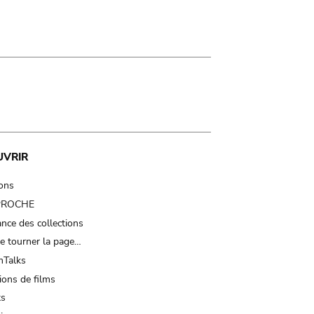
UVRIR
ions
 PROCHE
nce des collections
e tourner la page…
Talks
ions de films
ts