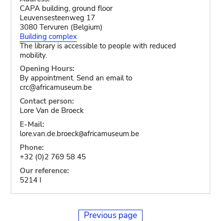
CAPA building, ground floor
Leuvensesteenweg 17
3080 Tervuren (Belgium)
Building complex
The library is accessible to people with reduced
mobility.
Opening Hours:
By appointment. Send an email to
crc@africamuseum.be
Contact person:
Lore Van de Broeck
E-Mail:
lore.van.de.broeck
africamuseum.be
@
Phone:
+32 (0)2 769 58 45
Our reference:
5214 I
Previous page