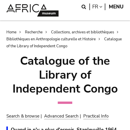
Skip
Skip
Search
LANGUAGE
FR
MENU
to
to
main
search
content
Breadcrumb
Home
Recherche
Collections, archives et bibliothèques
Bibliothèques en Anthropologie culturelle et Histoire
Catalogue
of the Library of Independent Congo
Catalogue of the
Library of
Independent Congo
Search & browse
|
Advanced Search
|
Practical Info
Quand in n'y a plus d'espoir. Stanleyville 1964.