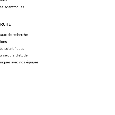
tions
és scientifiques
ERCHE
vaux de recherche
tions
és scientifiques
& séjours d'étude
iquez avec nos équipes