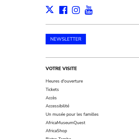
Facebook
Instagram
Youtube
Print
X
NEWSLETTER
Main
VOTRE VISITE
navigation
Heures d'ouverture
Tickets
Accès
Accessibilité
Un musée pour les familles
AfricaMuseumQuest
AfricaShop