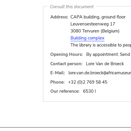
Consult this document
Address:
CAPA building, ground floor
Leuvensesteenweg 17
3080 Tervuren (Belgium)
Building complex
The library is accessible to peo
Opening Hours:
By appointment. Send 
Contact person:
Lore Van de Broeck
E-Mail:
lore.van.de.broeck
africamuseu
@
Phone:
+32 (0)2 769 58 45
Our reference:
6530 I