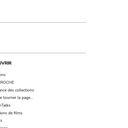
UVRIR
ions
 PROCHE
nce des collections
e tourner la page…
Talks
ions de films
ts