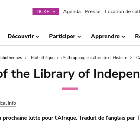
Submenu
TICKETS
Agenda
Presse
Location de sal
Découvrir
Participer
Apprendre
R
bibliothèques
Bibliothèques en Anthropologie culturelle et Histoire
C
of the Library of Indepe
ical Info
rochaine lutte pour l'Afrique. Traduit de l'anglais par