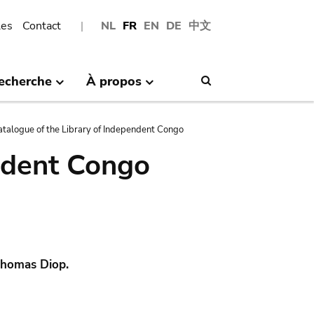
les
Contact
NL
FR
EN
DE
中文
echerche
À propos
Search
atalogue of the Library of Independent Congo
ndent Congo
 Thomas Diop.