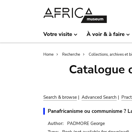
Skip
Skip
to
to
main
search
content
Votre visite
À voir & à faire
Breadcrumb
Home
Recherche
Collections, archives et 
Catalogue 
Search & browse
|
Advanced Search
|
Pract
Panafricanisme ou communisme ? La p
Author:
PADMORE George
Type:
Book
(not available for download)