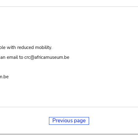
ple with reduced mobility.
an email to crc@africamuseum.be
m.be
Previous page