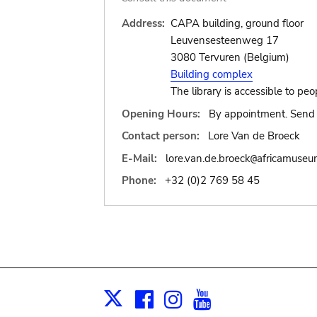
Address:
CAPA building, ground floor
Leuvensesteenweg 17
3080 Tervuren (Belgium)
Building complex
The library is accessible to peo
Opening Hours:
By appointment. Send 
Contact person:
Lore Van de Broeck
E-Mail:
lore.van.de.broeck
africamuseu
@
Phone:
+32 (0)2 769 58 45
Facebook
Instagram
Youtube
Print
X