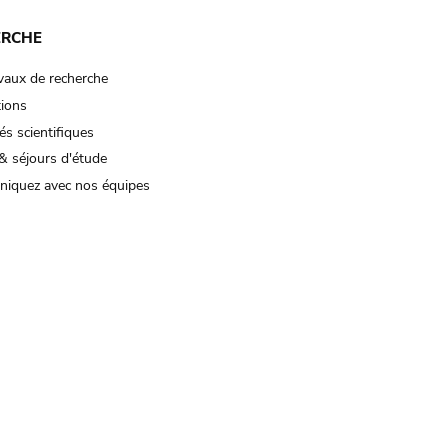
ERCHE
vaux de recherche
tions
és scientifiques
& séjours d'étude
iquez avec nos équipes