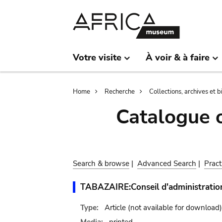
Skip
Skip
to
to
main
search
content
Votre visite
À voir & à faire
Breadcrumb
Home
Recherche
Collections, archives et 
Catalogue 
Search & browse
|
Advanced Search
|
Pract
TABAZAIRE:Conseil d'administratio
Type:
Article
(not available for download)
Media:
printed