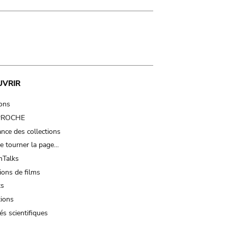
UVRIR
ions
 PROCHE
nce des collections
e tourner la page…
Talks
ions de films
ts
tions
és scientifiques