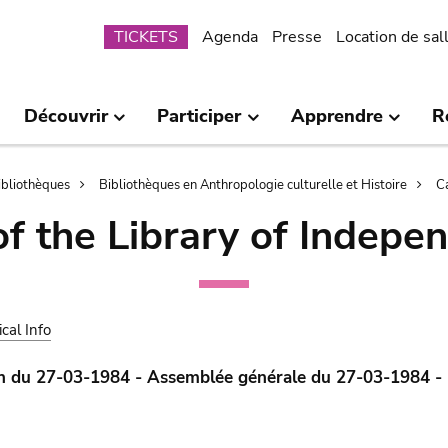
Submenu
TICKETS
Agenda
Presse
Location de sal
Découvrir
Participer
Apprendre
R
bibliothèques
Bibliothèques en Anthropologie culturelle et Histoire
C
of the Library of Indepe
ical Info
n du 27-03-1984 - Assemblée générale du 27-03-1984 - 