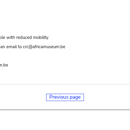
ple with reduced mobility.
an email to crc@africamuseum.be
m.be
Previous page