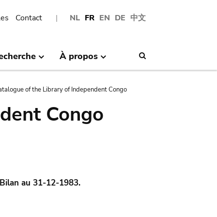
les
Contact
NL
FR
EN
DE
中文
echerche
À propos
Search
atalogue of the Library of Independent Congo
ndent Congo
Bilan au 31-12-1983.