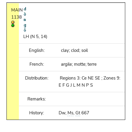
MAIN
1138
LH (N 5, 14)
English:
clay; clod; soil
French:
argile; motte; terre
Distribution:
Regions 3: Ce NE SE ; Zones 9:
E F G J L M N P S
Remarks:
History:
Dw,
Ms
,
Gt
667