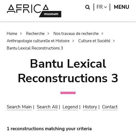
Skip
Skip
Search
LANGUAGE
FR
MENU
to
to
main
search
content
Breadcrumb
Home
Recherche
Nos travaux de recherche
Anthropologie culturelle et Histoire
Culture et Société
Bantu Lexical Reconstructions 3
Bantu Lexical
Reconstructions 3
Search Main
|
Search All
|
Legend
|
History
|
Contact
1 reconstructions matching your criteria