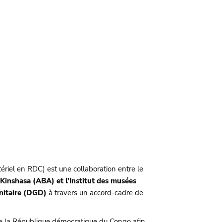
ériel en RDC) est une collaboration entre le
Kinshasa (ABA) et l’Institut des musées
nitaire (DGD)
à travers un accord-cadre de
r de la République démocratique du Congo afin