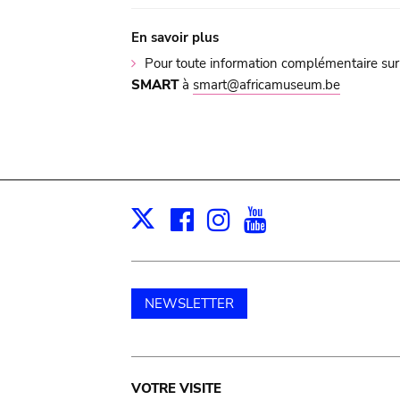
En savoir plus
Pour toute information complémentaire sur 
SMART
à
smart@africamuseum.be
Facebook
Instagram
Youtube
Print
X
NEWSLETTER
Main
VOTRE VISITE