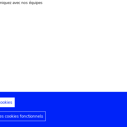
iquez avec nos équipes
cookies
s juridiques
Déclaration d'accessibilité
s cookies fonctionnels