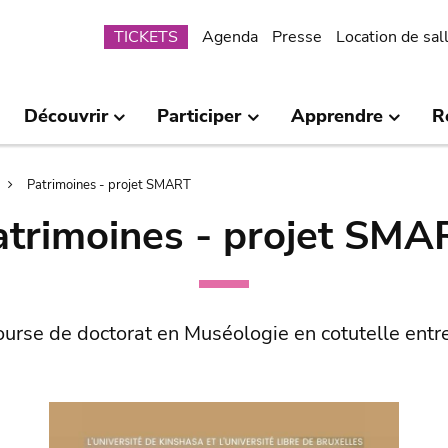
Submenu
TICKETS
Agenda
Presse
Location de sal
Découvrir
Participer
Apprendre
R
Patrimoines - projet SMART
atrimoines - projet SMA
urse de doctorat en Muséologie en cotutelle entre