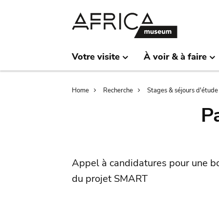
Skip
Skip
to
to
main
search
content
Votre visite
À voir & à faire
Breadcrumb
Home
Recherche
Stages & séjours d'étude
P
Appel à candidatures pour une bo
du projet SMART