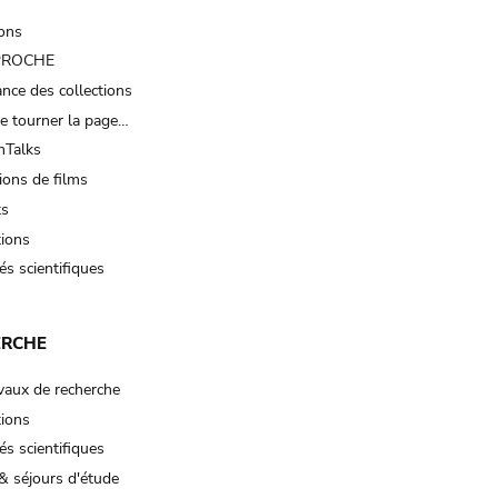
ions
 PROCHE
nce des collections
e tourner la page…
Talks
ions de films
ts
tions
és scientifiques
ERCHE
vaux de recherche
tions
és scientifiques
& séjours d'étude