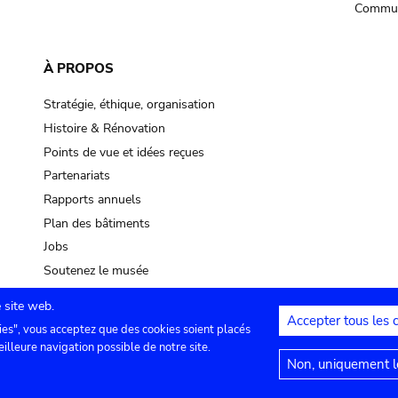
Commun
À PROPOS
Stratégie, éthique, organisation
Histoire & Rénovation
Points de vue et idées reçues
Partenariats
Rapports annuels
Plan des bâtiments
Jobs
Soutenez le musée
 site web.
Accepter tous les 
ies", vous acceptez que des cookies soient placés
lles
Contact
Paramètres de confidentialité
Mention
eilleure navigation possible de notre site.
Non, uniquement le