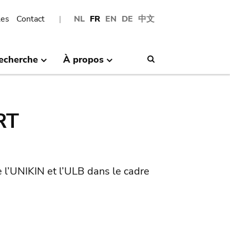
les
Contact
NL
FR
EN
DE
中文
echerche
À propos
Search
RT
 l’UNIKIN et l’ULB dans le cadre