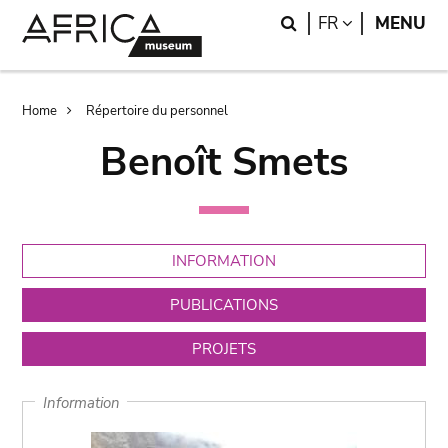
Skip
Skip
Search
LANGUAGE
FR
MENU
to
to
main
search
content
Breadcrumb
Home
Répertoire du personnel
Benoît Smets
INFORMATION
PUBLICATIONS
PROJETS
Information