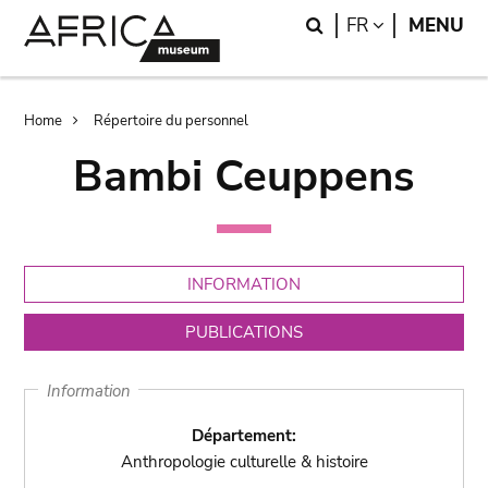
Skip
Skip
Search
LANGUAGE
FR
MENU
to
to
main
search
content
Breadcrumb
Home
Répertoire du personnel
Bambi Ceuppens
INFORMATION
PUBLICATIONS
Information
Département:
Anthropologie culturelle & histoire