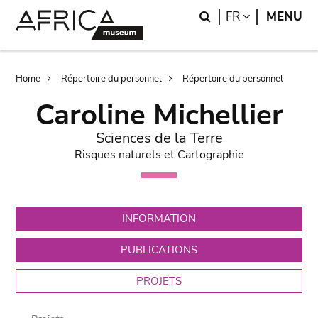
Skip
Skip
Search
LANGUAGE
FR
MENU
to
to
main
search
content
Breadcrumb
Home
Répertoire du personnel
Répertoire du personnel
Caroline Michellier
Sciences de la Terre
Risques naturels et Cartographie
INFORMATION
PUBLICATIONS
PROJETS