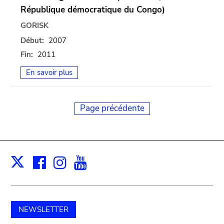
République démocratique du Congo)
GORISK
Début:
2007
Fin:
2011
En savoir plus
Page précédente
Facebook
Instagram
Youtube
Print
X
NEWSLETTER