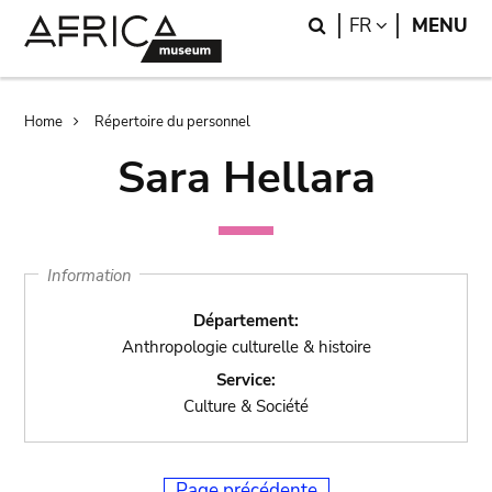
Skip
Skip
Search
LANGUAGE
FR
MENU
to
to
main
search
content
Breadcrumb
Home
Répertoire du personnel
Sara Hellara
Information
Département:
Anthropologie culturelle & histoire
Service:
Culture & Société
Page précédente