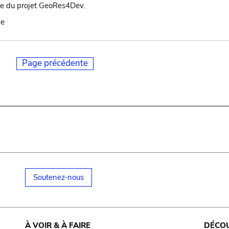
ce du projet GeoRes4Dev.
be
Page précédente
Soutenez-nous
À VOIR & À FAIRE
DÉCO