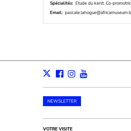
Spécialités:
Etude du karst. Co-promotri
Email:
pascale.lahogue@africamuseum.
Facebook
Instagram
Youtube
Print
X
NEWSLETTER
Main
VOTRE VISITE