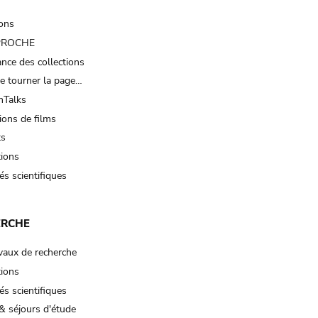
ions
 PROCHE
nce des collections
e tourner la page…
Talks
ions de films
ts
tions
és scientifiques
ERCHE
vaux de recherche
tions
és scientifiques
& séjours d'étude