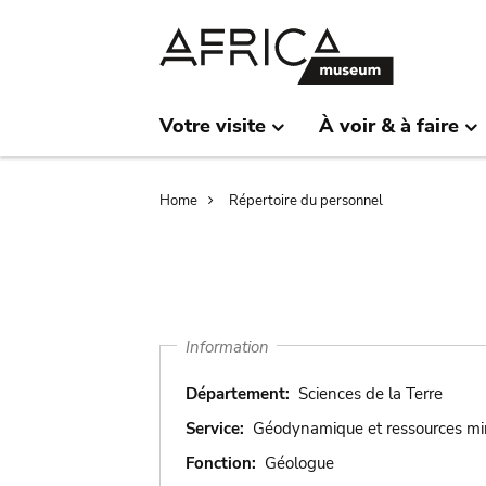
Skip
Skip
to
to
main
search
content
Votre visite
À voir & à faire
Breadcrumb
Home
Répertoire du personnel
Information
Département:
Sciences de la Terre
Service:
Géodynamique et ressources mi
Fonction:
Géologue