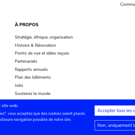
Commun
À PROPOS
Stratégie, éthique, organisation
Histoire & Rénovation
Points de vue et idées reçues
Partenariats
Rapports annuels
Plan des bâtiments
Jobs
Soutenez le musée
 site web.
Accepter tous les 
ies", vous acceptez que des cookies soient placés
lles
Contact
Paramètres de confidentialité
Mention
eilleure navigation possible de notre site.
Non, uniquement le