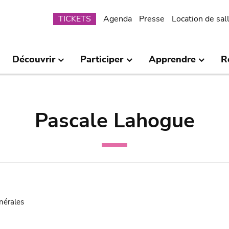
Submenu
TICKETS
Agenda
Presse
Location de sal
Découvrir
Participer
Apprendre
R
Pascale Lahogue
nérales