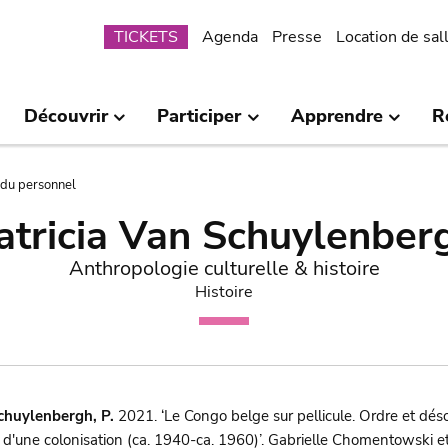
Submenu
TICKETS
Agenda
Presse
Location de sal
Découvrir
Participer
Apprendre
R
 du personnel
atricia Van Schuylenber
Anthropologie culturelle & histoire
Histoire
chuylenbergh, P.
2021. ‘Le Congo belge sur pellicule. Ordre et dés
 d'une colonisation (ca. 1940-ca. 1960)’. Gabrielle Chomentowski e