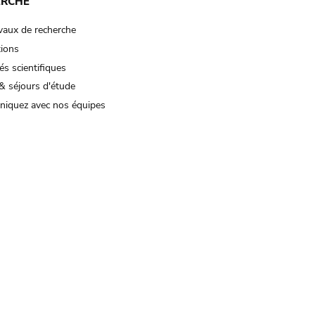
ERCHE
vaux de recherche
tions
és scientifiques
& séjours d'étude
iquez avec nos équipes