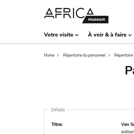
Skip
Skip
to
to
main
search
content
Votre visite
À voir & à faire
Breadcrumb
Home
Répertoire du personnel
Répertoire
P
Détails
Titre:
Van S
autour