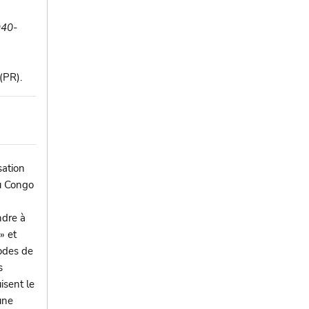
940-
(PR).
sation
u Congo
ndre à
» et
odes de
s
isent le
une