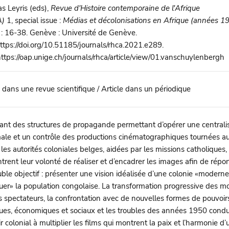
 Leyris (eds),
Revue d'Histoire contemporaine de l'Afrique
A)
1, special issue :
Médias et décolonisations en Afrique (années 1
: 16-38. Genève : Université de Genève.
ttps://doi.org/10.51185/journals/rhca.2021.e289.
ttps://oap.unige.ch/journals/rhca/article/view/01.vanschuylenbergh 
e dans une revue scientifique / Article dans un périodique
ant des structures de propagande permettant d’opérer une centrali
le et un contrôle des productions cinématographiques tournées a
 les autorités coloniales belges, aidées par les missions catholiques,
rent leur volonté de réaliser et d’encadrer les images afin de répo
ble objectif : présenter une vision idéalisée d’une colonie «moderne
er» la population congolaise. La transformation progressive des m
s spectateurs, la confrontation avec de nouvelles formes de pouvoir
ques, économiques et sociaux et les troubles des années 1950 condu
r colonial à multiplier les films qui montrent la paix et l’harmonie d’