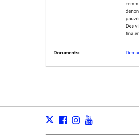
commun
dénonc
pauvre
Des vi
finale
Documents:
Demand
Facebook
Instagram
Youtube
Print
X