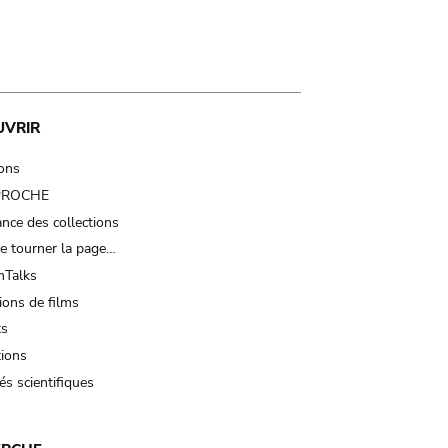
UVRIR
ions
 PROCHE
nce des collections
e tourner la page…
Talks
ions de films
ts
tions
és scientifiques