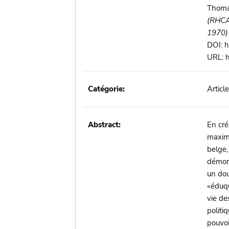
Thomas
(RHC
1970)
DOI: h
URL: h
Catégorie:
Articl
Abstract:
En cré
maxima
belge,
démont
un dou
«éduqu
vie de
politi
pouvoi