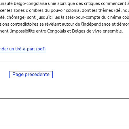
auté belgo-congolaise unie alors que des critiques commencent 
er les zones d’ombres du pouvoir colonial dont les thèmes (délinq
té, chômage) sont, jusqu’ici, les laissés-pour-compte du cinéma colo
sions contradictoires se révèlent autour de l’indépendance et démo
ment l’impossibilité entre Congolais et Belges de vivre ensemble.
er un tiré-à-part (pdf)
Page précédente