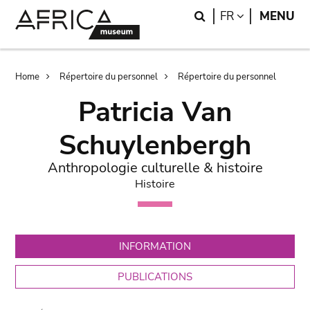
Skip
Skip
Search
LANGUAGE
FR
MENU
to
to
main
search
content
Breadcrumb
Home
Répertoire du personnel
Répertoire du personnel
Patricia Van
Schuylenbergh
Anthropologie culturelle & histoire
Histoire
INFORMATION
PUBLICATIONS