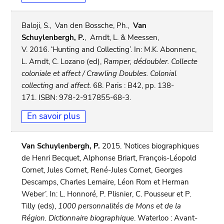
Baloji, S., Van den Bossche, Ph.,
Van
Schuylenbergh, P.
, Arndt, L. & Meessen,
V. 2016. ‘Hunting and Collecting’. In: M.K. Abonnenc,
L. Arndt, C. Lozano (ed),
Ramper, dédoubler. Collecte
coloniale et affect / Crawling Doubles. Colonial
collecting and affect
. 68. Paris : B42, pp. 138-
171. ISBN: 978-2-917855-68-3.
En savoir plus
Van Schuylenbergh, P.
2015. ‘Notices biographiques
de Henri Becquet, Alphonse Briart, François-Léopold
Cornet, Jules Cornet, René-Jules Cornet, Georges
Descamps, Charles Lemaire, Léon Rom et Herman
Weber’. In: L. Honnoré, P. Plisnier, C. Pousseur et P.
Tilly (eds),
1000 personnalités de Mons et de la
Région. Dictionnaire biographique
. Waterloo : Avant-