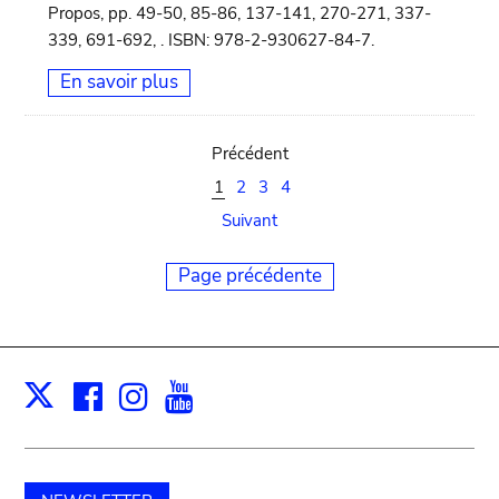
Propos, pp. 49-50, 85-86, 137-141, 270-271, 337-
339, 691-692, . ISBN: 978-2-930627-84-7.
En savoir plus
Précédent
1
2
3
4
Suivant
Page précédente
Facebook
Instagram
Youtube
Print
X