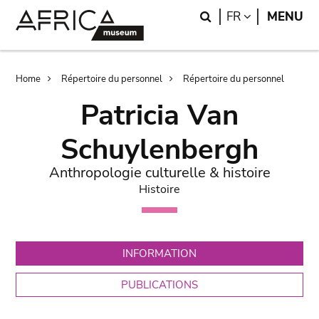
Skip
Skip
Search
LANGUAGE
FR
MENU
to
to
main
search
content
Breadcrumb
Home
Répertoire du personnel
Répertoire du personnel
Patricia Van
Schuylenbergh
Anthropologie culturelle & histoire
Histoire
INFORMATION
PUBLICATIONS