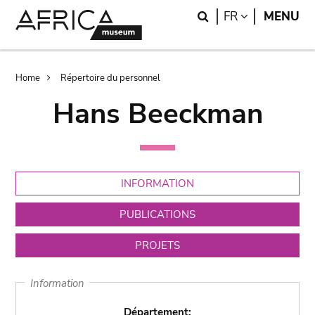
Skip
Skip
Search
LANGUAGE
FR
MENU
to
to
main
search
content
Breadcrumb
Home
Répertoire du personnel
Hans Beeckman
INFORMATION
PUBLICATIONS
PROJETS
Information
Département: