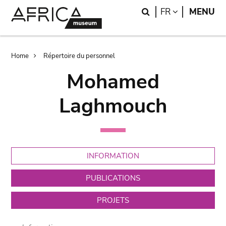
Skip
Skip
Search
LANGUAGE
FR
MENU
to
to
main
search
content
Breadcrumb
Home
Répertoire du personnel
Mohamed
Laghmouch
INFORMATION
PUBLICATIONS
PROJETS