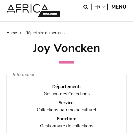
Skip
Skip
Search
LANGUAGE
FR
MENU
to
to
main
search
content
Breadcrumb
Home
Répertoire du personnel
Joy Voncken
Information
Département:
Gestion des Collections
Service:
Collections patrimoine culturel
Fonction:
Gestionnaire de collections