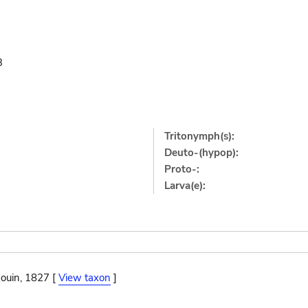
3
Tritonymph(s):
Deuto-(hypop):
Proto-:
Larva(e):
ouin, 1827 [
View taxon
]