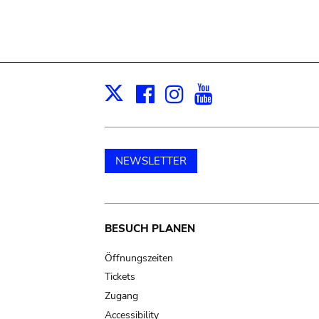
Facebook
Instagram
Youtube
Print
X
NEWSLETTER
Main
BESUCH PLANEN
navigation
Öffnungszeiten
Tickets
Zugang
Accessibility