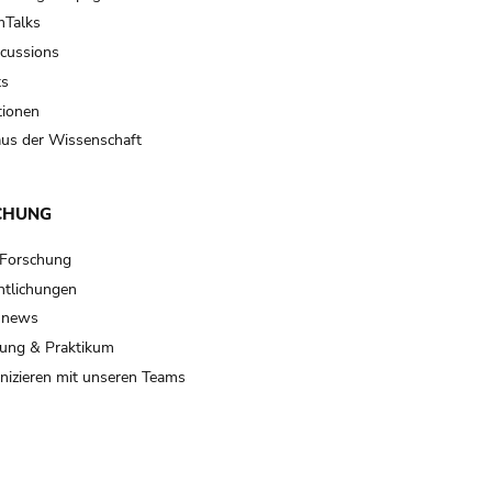
Talks
scussions
ts
tionen
us der Wissenschaft
CHUNG
 Forschung
ntlichungen
 news
ung & Praktikum
izieren mit unseren Teams