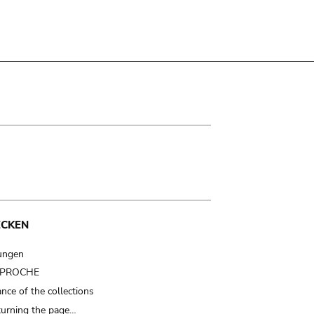
ECKEN
ungen
t PROCHE
nce of the collections
turning the page…