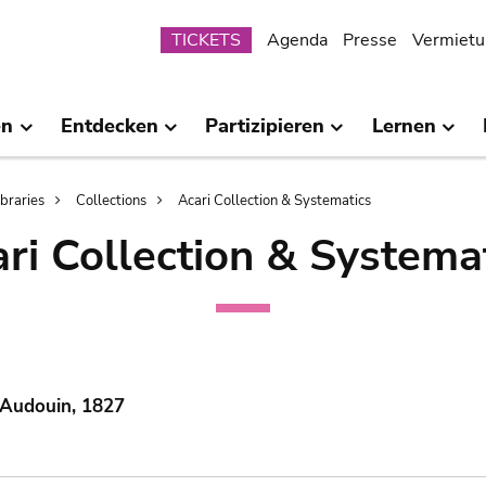
Submenu
TICKETS
Agenda
Presse
Vermietu
en
Entdecken
Partizipieren
Lernen
ibraries
Collections
Acari Collection & Systematics
ri Collection & Systema
 Audouin, 1827