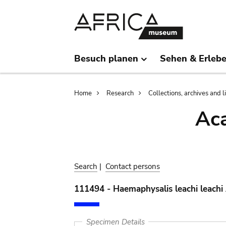
Skip
Skip
to
to
main
search
content
Besuch planen
Sehen & Erleb
Breadcrumb
Home
Research
Collections, archives and l
Aca
Search
|
Contact persons
111494 - Haemaphysalis leachi leachi
Specimen Details