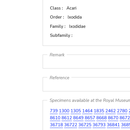
Class :
Acari
Order :
Ixodida
Family :
Ixodidae
Subfamily :
Remark
Reference
Specimens available at the Royal Museum 
739
1300
1305
1464
1835
2462
2780
8610
8612
8649
8657
8668
8670
8672
36718
36722
36725
36793
36841
368