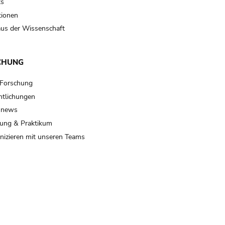
ts
tionen
us der Wissenschaft
CHUNG
 Forschung
ntlichungen
 news
ung & Praktikum
izieren mit unseren Teams