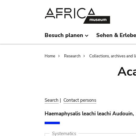
Skip
Skip
to
to
main
search
content
Besuch planen
Sehen & Erleb
Breadcrumb
Home
Research
Collections, archives and l
Aca
Search
|
Contact persons
Haemaphysalis leachi leachi Audouin,
Systematics