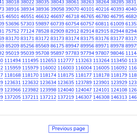
41
38018
38022
38035
38043
38061
38263
38264
38285
3831
73
38916
38934
38936
39058
39070
40101
40216
40393
4040
15
46501
46551
46632
46697
46718
46765
46780
46795
4682
09
53696
57303
59897
60739
60754
60757
60811
61009
6135
31
75752
77124
78528
82909
82912
82914
82915
82944
8294
69
83170
83171
83172
83173
83174
83175
83176
83177
8317
59
85209
85256
85569
86175
89947
89956
89971
89978
8997
92
95019
95039
95708
95897
97783
97794
97807
98046
1114
50
111494
111495
112653
112777
113263
113264
113450
113
52
115959
115979
116002
116003
116004
116005
116092
116
67
118168
118170
118174
118175
118177
118178
118179
118
29
123631
123632
123634
123635
123789
123901
123929
123
49
123966
123982
123998
124040
124047
124101
124108
126
59
137205
137211
137212
137219
146307
146308
146313
146
Previous page