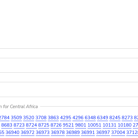
for Central Africa
2784
3509
3520
3708
3863
4295
4296
6348
6349
8245
8273
8
8683
8723
8724
8725
8726
9521
9801
10051
10131
10180
2
55
36940
36972
36973
36978
36989
36991
36997
37004
3712