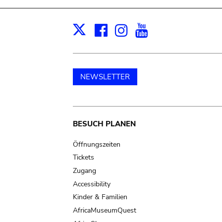
Facebook
Instagram
Youtube
Print
X
NEWSLETTER
Main
BESUCH PLANEN
navigation
Öffnungszeiten
Tickets
Zugang
Accessibility
Kinder & Familien
AfricaMuseumQuest