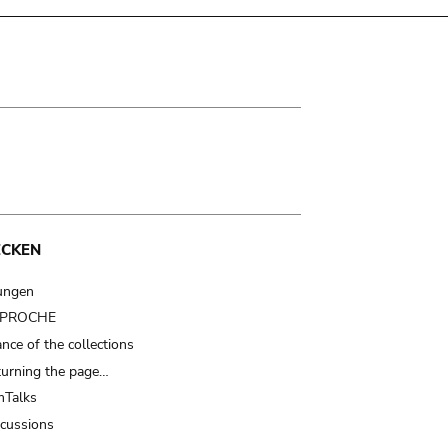
ECKEN
ungen
t PROCHE
nce of the collections
turning the page…
Talks
scussions