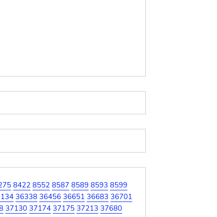
275
8422
8552
8587
8589
8593
8599
7134
36338
36456
36651
36683
36701
8
37130
37174
37175
37213
37680