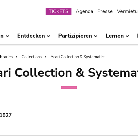
Submenu
TICKETS
Agenda
Presse
Vermietu
en
Entdecken
Partizipieren
Lernen
ibraries
Collections
Acari Collection & Systematics
ri Collection & Systema
 1827