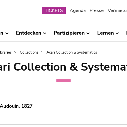
Submenu
TICKETS
Agenda
Presse
Vermietu
en
Entdecken
Partizipieren
Lernen
ibraries
Collections
Acari Collection & Systematics
ri Collection & Systema
 Audouin, 1827