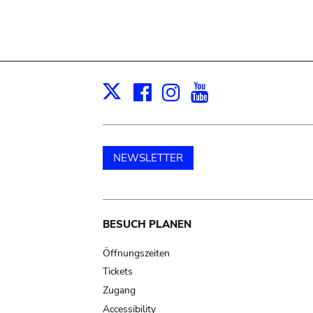
Facebook
Instagram
Youtube
Print
X
NEWSLETTER
Main
BESUCH PLANEN
navigation
Öffnungszeiten
Tickets
Zugang
Accessibility