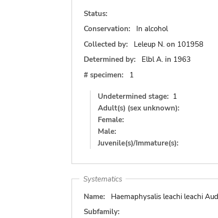
Status:
Conservation:
In alcohol
Collected by:
Leleup N.
on
101958
Determined by:
Elbl A.
in
1963
# specimen:
1
Undetermined stage:
1
Adult(s) (sex unknown):
Female:
Male:
Juvenile(s)/Immature(s):
Systematics
Name:
Haemaphysalis leachi leachi Aud
Subfamily: