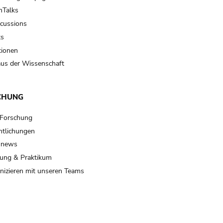
Talks
scussions
ts
tionen
us der Wissenschaft
CHUNG
 Forschung
ntlichungen
 news
ung & Praktikum
izieren mit unseren Teams