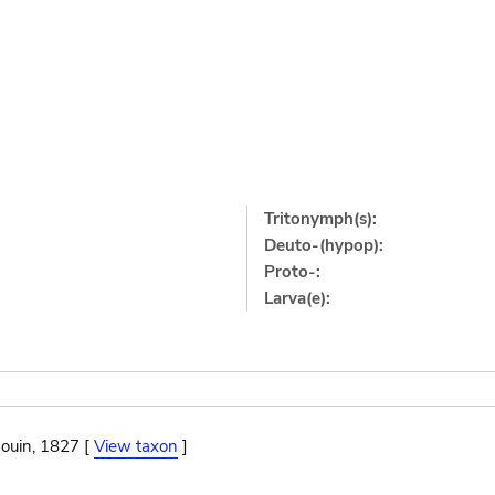
Tritonymph(s):
Deuto-(hypop):
Proto-:
Larva(e):
ouin, 1827 [
View taxon
]