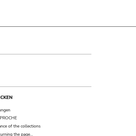
ECKEN
ungen
t PROCHE
nce of the collections
turning the page…