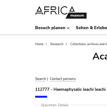
Skip
Skip
to
to
main
search
content
Besuch planen
Sehen & Erleb
Breadcrumb
Home
Research
Collections, archives and l
Aca
Search
|
Contact persons
112777 - Haemaphysalis leachi leachi
Specimen Details