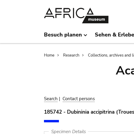
Skip
Skip
to
to
main
search
content
Besuch planen
Sehen & Erleb
Breadcrumb
Home
Research
Collections, archives and l
Aca
Search
|
Contact persons
185742 - Dubininia accipitrina (Troues
Specimen Details