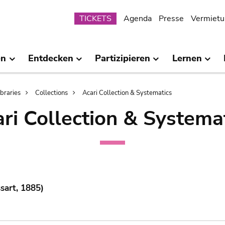
Submenu
TICKETS
Agenda
Presse
Vermietu
en
Entdecken
Partizipieren
Lernen
ibraries
Collections
Acari Collection & Systematics
ri Collection & Systema
sart, 1885)