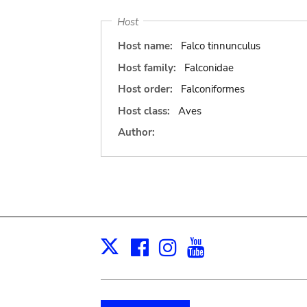
Host
Host name:
Falco tinnunculus
Host family:
Falconidae
Host order:
Falconiformes
Host class:
Aves
Author:
Facebook
Instagram
Youtube
Print
X