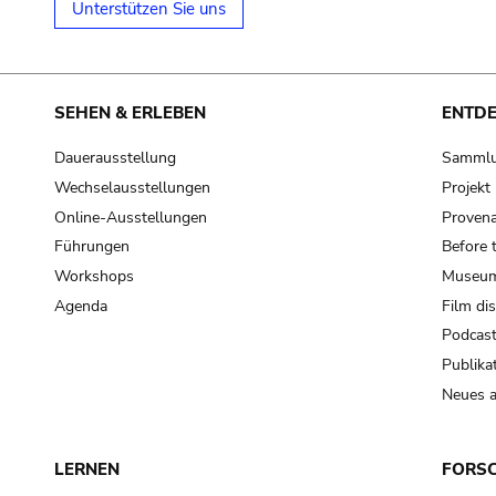
Unterstützen Sie uns
SEHEN & ERLEBEN
ENTD
Dauerausstellung
Samml
Wechselausstellungen
Projek
Online-Ausstellungen
Provena
Führungen
Before 
Workshops
Museum
Agenda
Film di
Podcas
Publika
Neues a
LERNEN
FORS