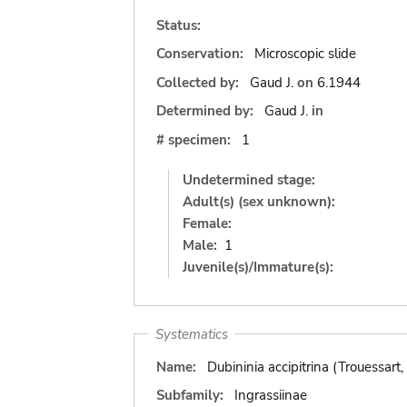
Status:
Conservation:
Microscopic slide
Collected by:
Gaud J.
on
6.1944
Determined by:
Gaud J.
in
# specimen:
1
Undetermined stage:
Adult(s) (sex unknown):
Female:
Male:
1
Juvenile(s)/Immature(s):
Systematics
Name:
Dubininia accipitrina (Trouessart
Subfamily:
Ingrassiinae