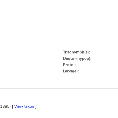
Tritonymph(s):
Deuto-(hypop):
Proto-:
Larva(e):
, 1885) [
View taxon
]