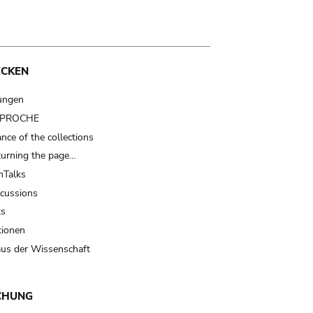
ECKEN
ungen
t PROCHE
nce of the collections
turning the page…
Talks
scussions
ts
tionen
us der Wissenschaft
CHUNG