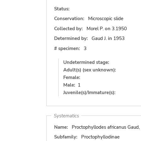
Status:
Conservation:
Microscopic slide
Collected by:
Morel P.
on
3.1950
Determined by:
Gaud J.
in
1953
# specimen:
3
Undetermined stage:
Adult(s) (sex unknown):
Female:
Male:
1
Juvenile(s)/Immature(s):
Systematics
Name:
Proctophyllodes africanus Gaud,
Subfamily:
Proctophyllodinae