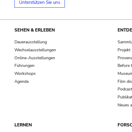
Unterstützen Sie uns
SEHEN & ERLEBEN
ENTD
Dauerausstellung
Samml
Wechselausstellungen
Projek
Online-Ausstellungen
Provena
Führungen
Before 
Workshops
Museum
Agenda
Film di
Podcas
Publika
Neues a
LERNEN
FORS