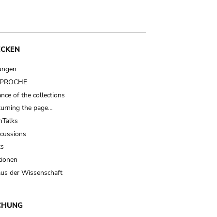
ECKEN
ungen
t PROCHE
nce of the collections
turning the page…
Talks
scussions
ts
tionen
us der Wissenschaft
CHUNG