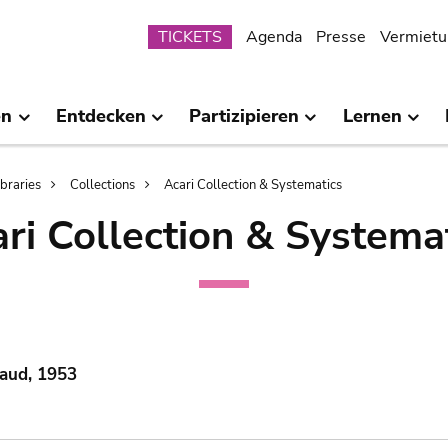
Submenu
TICKETS
Agenda
Presse
Vermietu
en
Entdecken
Partizipieren
Lernen
ibraries
Collections
Acari Collection & Systematics
ri Collection & Systema
Gaud, 1953