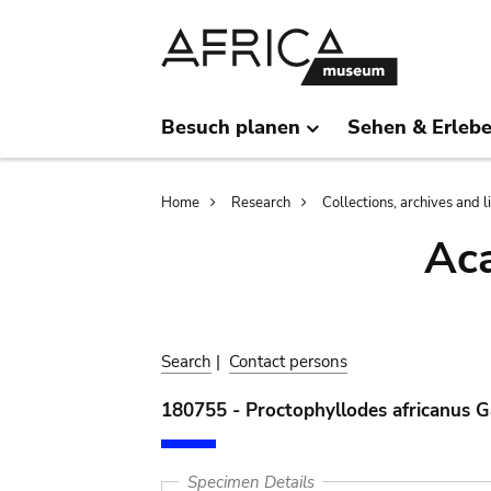
Skip
Skip
to
to
main
search
content
Besuch planen
Sehen & Erleb
Breadcrumb
Home
Research
Collections, archives and l
Aca
Search
|
Contact persons
180755 - Proctophyllodes africanus 
Specimen Details