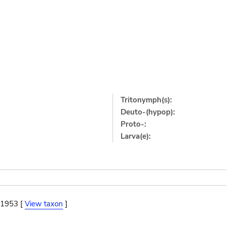
Tritonymph(s):
Deuto-(hypop):
Proto-:
Larva(e):
 1953 [
View taxon
]