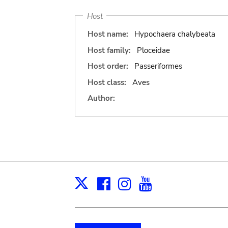
Host
Host name:
Hypochaera chalybeata
Host family:
Ploceidae
Host order:
Passeriformes
Host class:
Aves
Author:
Facebook
Instagram
Youtube
Print
X