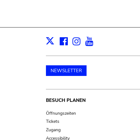
Facebook
Instagram
Youtube
Print
X
NEWSLETTER
Main
BESUCH PLANEN
navigation
Öffnungszeiten
Tickets
Zugang
Accessibility