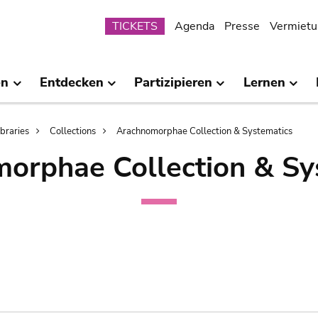
Submenu
TICKETS
Agenda
Presse
Vermietu
en
Entdecken
Partizipieren
Lernen
ibraries
Collections
Arachnomorphae Collection & Systematics
orphae Collection & Sy