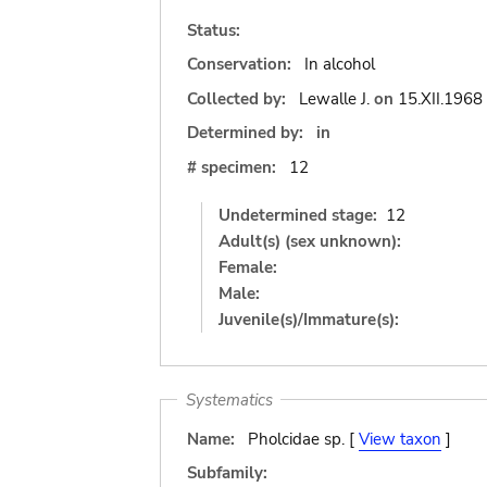
Status:
Conservation:
In alcohol
Collected by:
Lewalle J.
on
15.XII.1968
Determined by:
in
# specimen:
12
Undetermined stage:
12
Adult(s) (sex unknown):
Female:
Male:
Juvenile(s)/Immature(s):
Systematics
Name:
Pholcidae sp. [
View taxon
]
Subfamily: