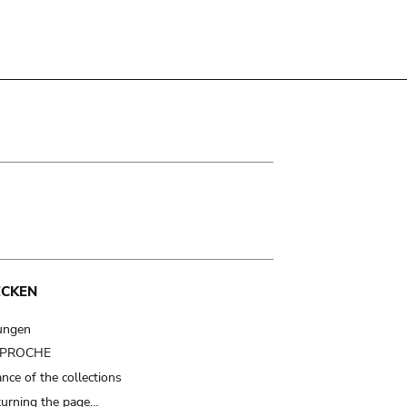
ECKEN
ungen
t PROCHE
nce of the collections
turning the page…