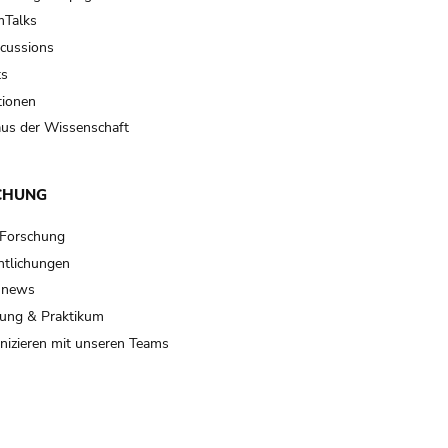
Talks
scussions
ts
tionen
us der Wissenschaft
CHUNG
 Forschung
ntlichungen
 news
ung & Praktikum
izieren mit unseren Teams