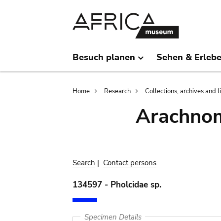
Skip
Skip
to
to
main
search
content
Besuch planen
Sehen & Erleb
Breadcrumb
Home
Research
Collections, archives and l
Arachnom
Search
|
Contact persons
134597 - Pholcidae sp.
Specimen Details