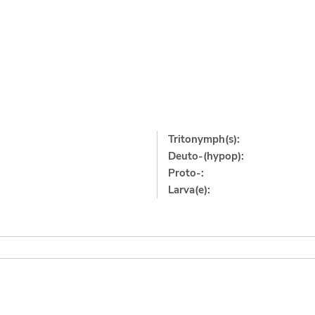
Tritonymph(s):
Deuto-(hypop):
Proto-:
Larva(e):