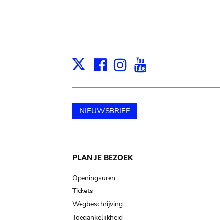
Facebook
Instagram
Youtube
Print
X
NIEUWSBRIEF
Main
PLAN JE BEZOEK
navigation
Openingsuren
Tickets
Wegbeschrijving
Toegankelijkheid