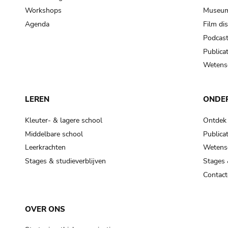
Workshops
Museum
Agenda
Film di
Podcas
Publicat
Wetensc
LEREN
ONDE
Kleuter- & lagere school
Ontdek
Middelbare school
Publicat
Leerkrachten
Wetensc
Stages & studieverblijven
Stages 
Contact
OVER ONS