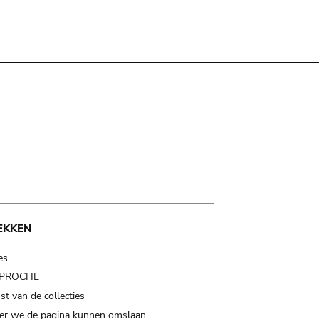
EKKEN
es
t PROCHE
t van de collecties
er we de pagina kunnen omslaan…