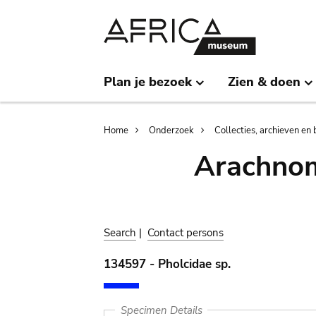
Skip
Skip
to
to
main
search
content
Plan je bezoek
Zien & doen
Breadcrumb
Home
Onderzoek
Collecties, archieven en 
Arachnom
Search
|
Contact persons
134597 - Pholcidae sp.
Specimen Details