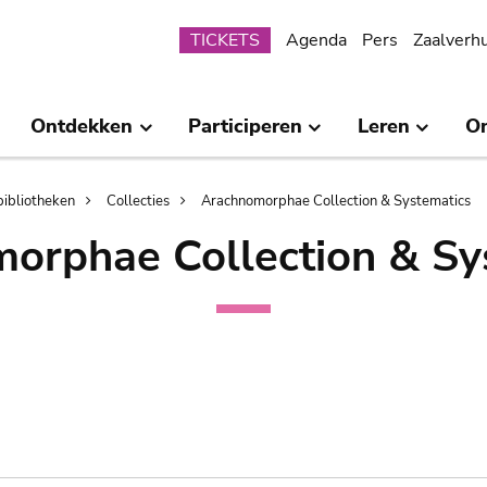
Submenu
TICKETS
Agenda
Pers
Zaalverh
Ontdekken
Participeren
Leren
O
bibliotheken
Collecties
Arachnomorphae Collection & Systematics
orphae Collection & Sy