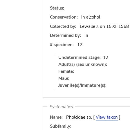
Status:
Conservation:
In alcohol
Collected by:
Lewalle J.
on
15.XII.1968
Determined by:
in
# specimen:
12
Undetermined stage:
12
Adult(s) (sex unknown):
Female:
Male:
Juvenile(s)/Immature(s):
Systematics
Name:
Pholcidae sp. [
View taxon
]
Subfamily: