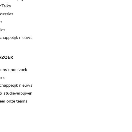
Talks
scussies
ts
ies
happelijk nieuws
RZOEK
 ons onderzoek
ies
happelijk nieuws
& studieverblijven
eer onze teams