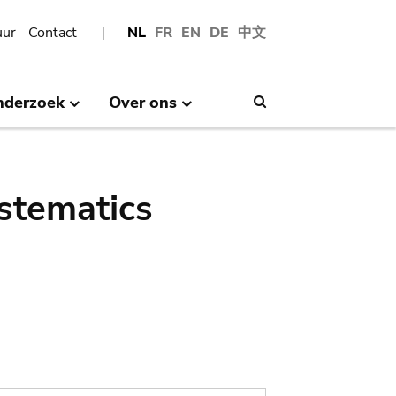
uur
Contact
NL
FR
EN
DE
中文
nderzoek
Over ons
Search
stematics