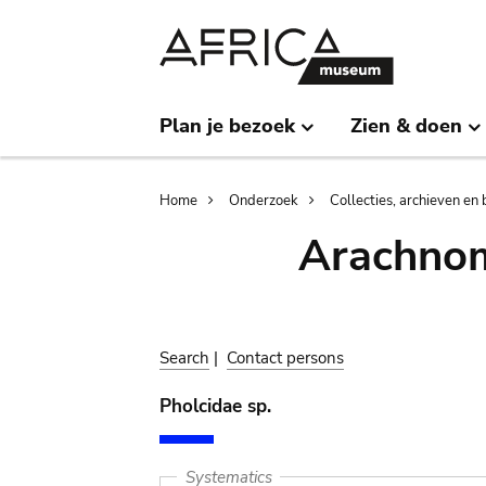
Skip
Skip
to
to
main
search
content
Plan je bezoek
Zien & doen
Breadcrumb
Home
Onderzoek
Collecties, archieven en 
Arachnom
Search
|
Contact persons
Pholcidae sp.
Systematics