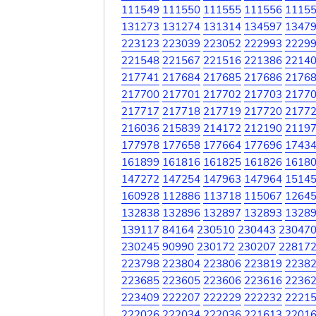
111549
111550
111555
111556
1115
131273
131274
131314
134597
1347
223123
223039
223052
222993
2229
221548
221567
221516
221386
2214
217741
217684
217685
217686
2176
217700
217701
217702
217703
2177
217717
217718
217719
217720
2177
216036
215839
214172
212190
2119
177978
177658
177664
177696
1743
161899
161816
161825
161826
1618
147272
147254
147963
147964
1514
160928
112886
113718
115067
1264
132838
132896
132897
132893
1328
139117
84164
230510
230443
23047
230245
90990
230172
230207
22817
223798
223804
223806
223819
2238
223685
223605
223606
223616
2236
223409
222207
222229
222232
2221
222026
222034
222036
221613
2201