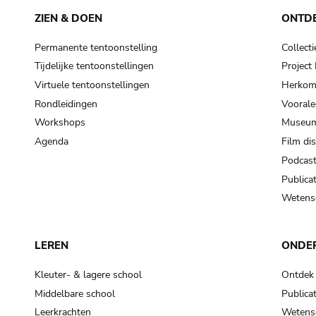
ZIEN & DOEN
ONTD
Permanente tentoonstelling
Collecti
Tijdelijke tentoonstellingen
Projec
Virtuele tentoonstellingen
Herkoms
Rondleidingen
Voorale
Workshops
Museum
Agenda
Film di
Podcas
Publicat
Wetensc
LEREN
ONDE
Kleuter- & lagere school
Ontdek
Middelbare school
Publicat
Leerkrachten
Wetensc