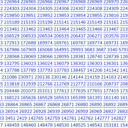
63
226964
226965
226966
226967
226968
226969
226970
226
02
224303
224304
224305
224306
224307
224308
224309
224
49
219850
219851
219852
219853
219854
219855
219816
219
77
215189
215193
215198
215141
215146
215149
215161
215
60
213461
213462
213463
213464
213465
213466
213467
213
49
206529
206533
206534
206535
206437
206271
203576
203
43
172913
172688
169974
169761
169767
169774
169731
169
85
167986
167909
165068
164991
29993
3683
3687
3340
579
67
128068
128069
128066
128095
128381
128740
128738
128
69
132795
136023
136024
136079
136302
136303
136301
136
64
137788
137789
137793
137783
138457
141206
141342
141
7
231086
230971
230136
230146
214144
214159
214163
2140
25
213818
212939
212766
212769
212772
210166
208737
208
45
204446
201073
201011
177613
177635
177651
177415
173
31
168123
165626
165528
165533
165399
161391
161140
161
63
26864
26865
26867
26868
26871
26880
26890
26892
2689
13
26914
26922
26928
26939
26950
26959
26969
26827
2682
03
3451
2419
142765
142759
142761
142762
142777
142827
77
148459
148460
148478
148530
148525
148542
153181
154