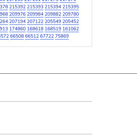
378
215392
215393
215394
215395
968
209976
209984
209882
209780
264
207194
207122
205549
205452
913
174860
168618
168519
161062
6572
66508
66512
67722
75869