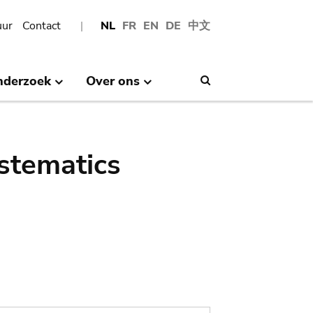
uur
Contact
NL
FR
EN
DE
中文
nderzoek
Over ons
Search
stematics