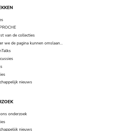
EKKEN
es
t PROCHE
t van de collecties
er we de pagina kunnen omslaan…
Talks
scussies
ts
ies
happelijk nieuws
RZOEK
 ons onderzoek
ies
happelijk nieuws