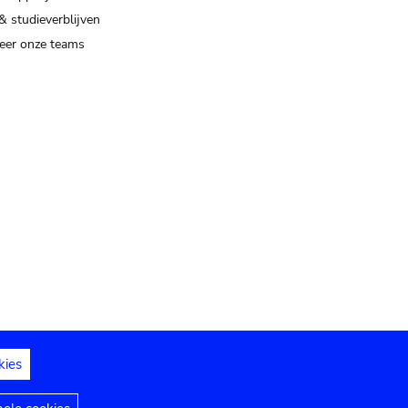
& studieverblijven
eer onze teams
kies
dedelingen
Toegankelijkheidsverklaring