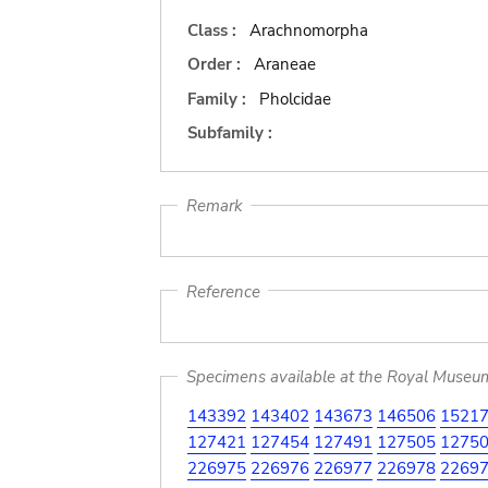
Class :
Arachnomorpha
Order :
Araneae
Family :
Pholcidae
Subfamily :
Remark
Reference
Specimens available at the Royal Museum 
143392
143402
143673
146506
1521
127421
127454
127491
127505
1275
226975
226976
226977
226978
2269