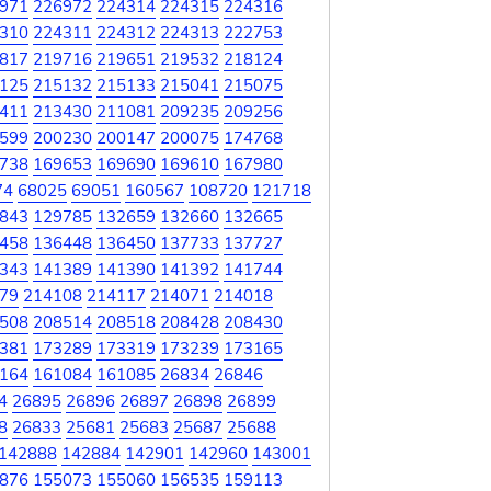
971
226972
224314
224315
224316
310
224311
224312
224313
222753
817
219716
219651
219532
218124
125
215132
215133
215041
215075
411
213430
211081
209235
209256
599
200230
200147
200075
174768
738
169653
169690
169610
167980
74
68025
69051
160567
108720
121718
843
129785
132659
132660
132665
458
136448
136450
137733
137727
343
141389
141390
141392
141744
79
214108
214117
214071
214018
508
208514
208518
208428
208430
381
173289
173319
173239
173165
164
161084
161085
26834
26846
4
26895
26896
26897
26898
26899
8
26833
25681
25683
25687
25688
142888
142884
142901
142960
143001
876
155073
155060
156535
159113