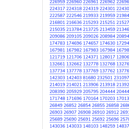
226959
226960
226961
226962
2269
224317
224318
224319
224301
2243
222587
222546
219933
219959
2198
216801
216636
215293
215251
2152
215035
213784
213725
213459
2134
209086
209105
209026
208984
2089
174783
174696
174657
174630
1729
167981
167982
167983
167984
1679
121719
121706
124371
128017
1280
132661
132662
132778
132768
1327
137734
137778
137769
137762
1377
142303
142403
81680
232501
23109
214019
214021
213906
213918
2139
208390
205929
205795
204444
2044
171748
171696
170164
170203
1701
26849
26852
26854
26855
26858
268
26903
26907
26908
26910
26912
269
25689
25690
25691
25692
25696
257
143036
143033
148103
148259
1483