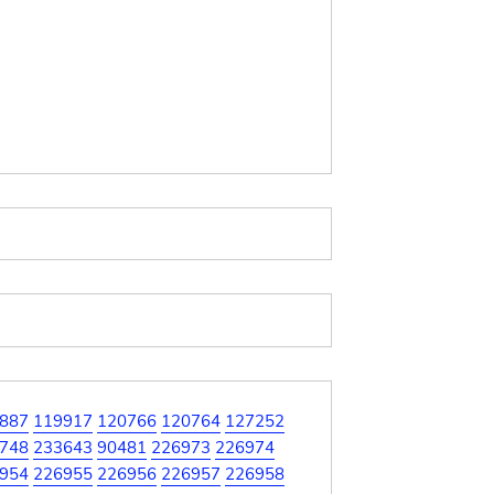
887
119917
120766
120764
127252
748
233643
90481
226973
226974
954
226955
226956
226957
226958