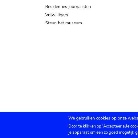
Residenties journalisten
Vrijwilligers
Steun het museum
We gebruiken cookies op onze websi
Door te klikken op 'Accepteer alle coo
Submenu
TICKETS
Agenda
Pers
Zaalverhuur
C
je apparaat om een zo goed mogelijk g