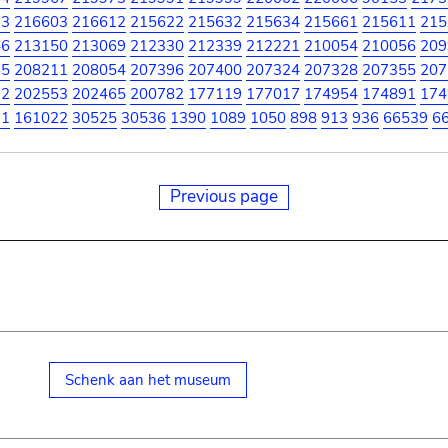
73
216603
216612
215622
215632
215634
215661
215611
215
46
213150
213069
212330
212339
212221
210054
210056
209
65
208211
208054
207396
207400
207324
207328
207355
207
72
202553
202465
200782
177119
177017
174954
174891
174
21
161022
30525
30536
1390
1089
1050
898
913
936
66539
6
Previous page
Schenk aan het museum