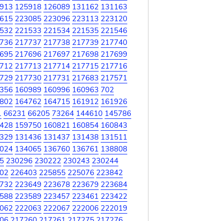
913
125918
126089
131162
131163
615
223085
223096
223113
223120
532
221533
221534
221535
221546
736
217737
217738
217739
217740
695
217696
217697
217698
217699
712
217713
217714
217715
217716
729
217730
217731
217683
217571
356
160989
160996
160963
702
802
164762
164715
161912
161926
1
66231
66205
73264
144610
145786
428
159750
160821
160854
160843
329
131436
131437
131438
131511
024
134065
136760
136761
138808
5
230296
230222
230243
230244
02
226403
225855
225076
223842
732
223649
223678
223679
223684
588
223589
223457
223461
223422
062
222063
222067
222006
222019
06
217260
217261
217275
217276