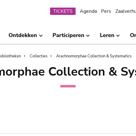
Submenu
TICKETS
Agenda
Pers
Zaalverh
Ontdekken
Participeren
Leren
O
bibliotheken
Collecties
Arachnomorphae Collection & Systematics
orphae Collection & Sy