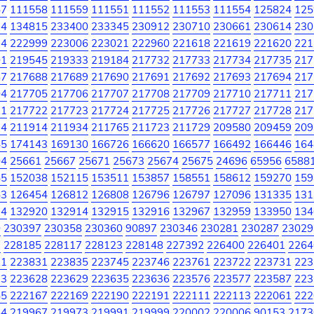
57
111558
111559
111551
111552
111553
111554
125824
125
94
134815
233400
233345
230912
230710
230661
230614
230
94
222999
223006
223021
222960
221618
221619
221620
221
01
219545
219333
219184
217732
217733
217734
217735
217
87
217688
217689
217690
217691
217692
217693
217694
217
04
217705
217706
217707
217708
217709
217710
217711
217
21
217722
217723
217724
217725
217726
217727
217728
217
74
211914
211934
211765
211723
211729
209580
209459
209
45
174143
169130
166726
166620
166577
166492
166446
164
04
25661
25667
25671
25673
25674
25675
24696
65956
6588
55
152038
152115
153511
153857
158551
158612
159270
159
53
126454
126812
126808
126796
126797
127096
131335
131
94
132920
132914
132915
132916
132967
132959
133950
134
0
230397
230358
230360
90897
230346
230281
230287
23029
2
228185
228117
228123
228148
227392
226400
226401
2264
21
223831
223835
223745
223746
223761
223722
223731
223
23
223628
223629
223635
223636
223576
223577
223587
223
55
222167
222169
222190
222191
222111
222113
222061
222
64
219967
219973
219991
219999
220002
220006
90153
2173