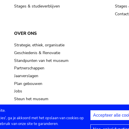
Stages & studieverblijven
Stages 
Contact
OVER ONS
Strategie, ethiek, organisatie
Geschiedenis & Renovatie
Standpunten van het museum
Partnerschappen
Jaarverslagen
Plan gebouwen
Jobs
Steun het museum
te.
Accepteer alle coo
kies', ga je akkoord met het opslaan van cookies op
ontact
Privacy instellingen
Juridische me
ebruik van onze site te garanderen.