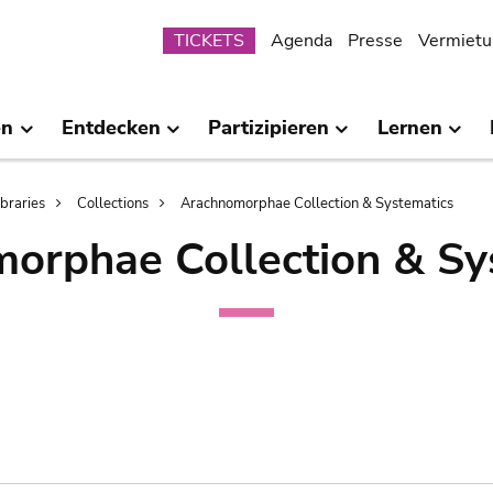
Submenu
TICKETS
Agenda
Presse
Vermietu
en
Entdecken
Partizipieren
Lernen
ibraries
Collections
Arachnomorphae Collection & Systematics
orphae Collection & Sy