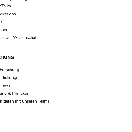
Talks
scussions
ts
tionen
us der Wissenschaft
CHUNG
 Forschung
ntlichungen
 news
ung & Praktikum
izieren mit unseren Teams