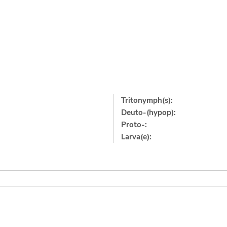
Tritonymph(s):
Deuto-(hypop):
Proto-:
Larva(e):