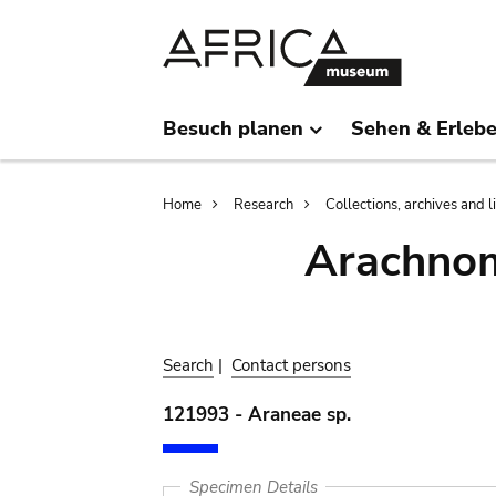
Skip
Skip
to
to
main
search
content
Besuch planen
Sehen & Erleb
Breadcrumb
Home
Research
Collections, archives and l
Arachnom
Search
|
Contact persons
121993 - Araneae sp.
Specimen Details