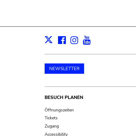
Facebook
Instagram
Youtube
Print
X
NEWSLETTER
Main
BESUCH PLANEN
navigation
Öffnungszeiten
Tickets
Zugang
Accessibility