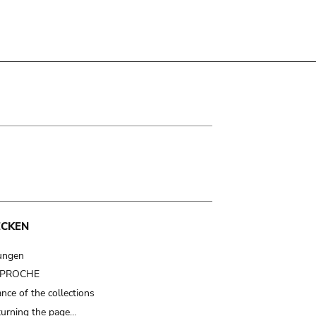
ECKEN
ungen
t PROCHE
nce of the collections
turning the page…