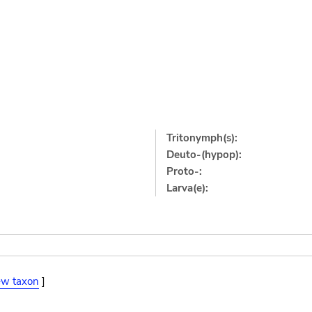
Tritonymph(s):
Deuto-(hypop):
Proto-:
Larva(e):
ew taxon
]