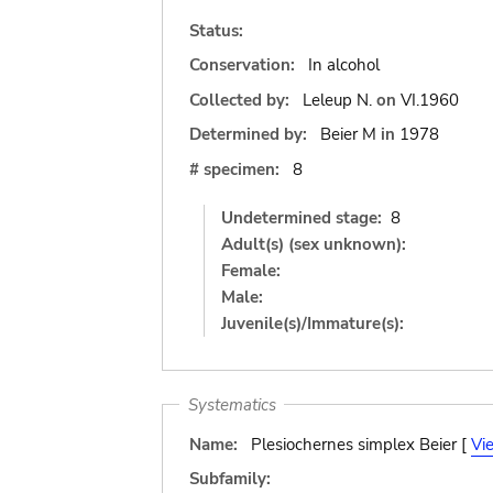
Status:
Conservation:
In alcohol
Collected by:
Leleup N.
on
VI.1960
Determined by:
Beier M
in
1978
# specimen:
8
Undetermined stage:
8
Adult(s) (sex unknown):
Female:
Male:
Juvenile(s)/Immature(s):
Systematics
Name:
Plesiochernes simplex Beier [
Vi
Subfamily: