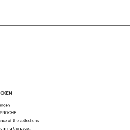
ECKEN
ungen
t PROCHE
nce of the collections
turning the page…