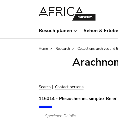
Skip
Skip
to
to
main
search
content
Besuch planen
Sehen & Erleb
Breadcrumb
Home
Research
Collections, archives and l
Arachnom
Search
|
Contact persons
116014 - Plesiochernes simplex Beier
Specimen Details