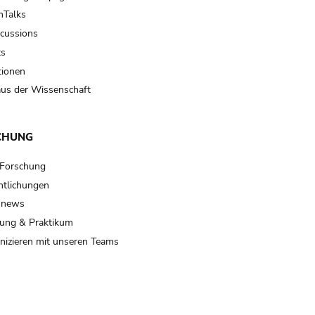
Talks
scussions
ts
tionen
us der Wissenschaft
CHUNG
 Forschung
ntlichungen
 news
ung & Praktikum
izieren mit unseren Teams