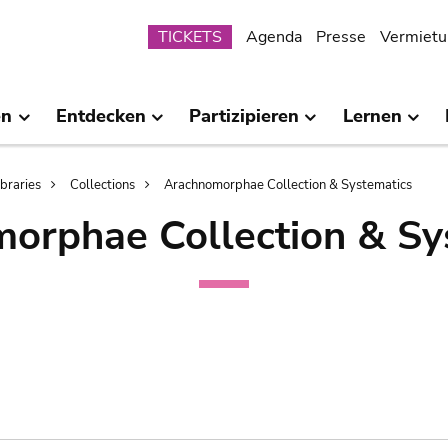
Submenu
TICKETS
Agenda
Presse
Vermietu
en
Entdecken
Partizipieren
Lernen
ibraries
Collections
Arachnomorphae Collection & Systematics
orphae Collection & Sy