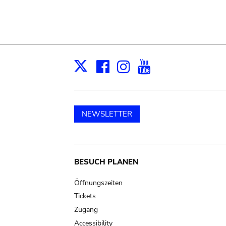
Facebook
Instagram
Youtube
Print
X
NEWSLETTER
Main
BESUCH PLANEN
navigation
Öffnungszeiten
Tickets
Zugang
Accessibility