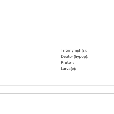
Tritonymph(s):
Deuto-(hypop):
Proto-:
Larva(e):