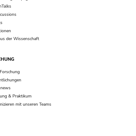
Talks
scussions
ts
tionen
us der Wissenschaft
CHUNG
 Forschung
ntlichungen
 news
ung & Praktikum
izieren mit unseren Teams