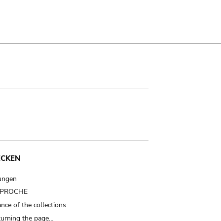
ECKEN
ungen
t PROCHE
nce of the collections
turning the page…