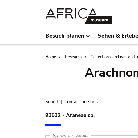
Skip
Skip
to
to
main
search
content
Besuch planen
Sehen & Erleb
Breadcrumb
Home
Research
Collections, archives and l
Arachnom
Search
|
Contact persons
93532 - Araneae sp.
Specimen Details