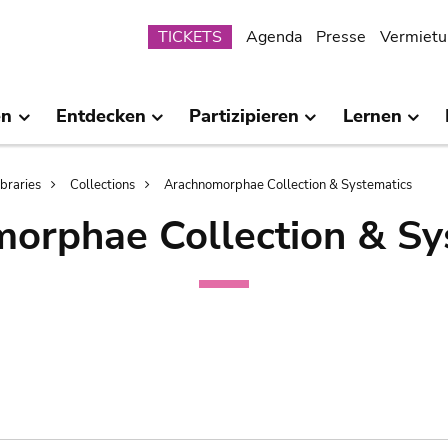
Submenu
TICKETS
Agenda
Presse
Vermietu
en
Entdecken
Partizipieren
Lernen
ibraries
Collections
Arachnomorphae Collection & Systematics
orphae Collection & Sy