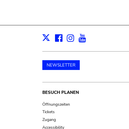
Facebook
Instagram
Youtube
Print
X
NEWSLETTER
Main
BESUCH PLANEN
navigation
Öffnungszeiten
Tickets
Zugang
Accessibility