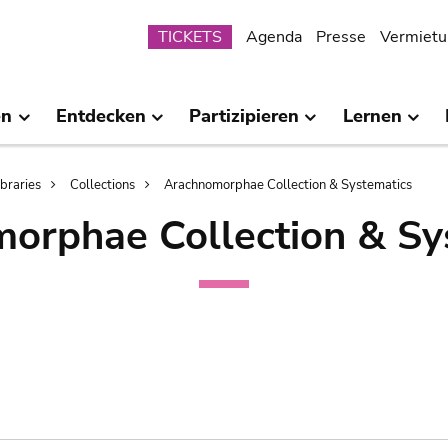
Submenu
TICKETS
Agenda
Presse
Vermietu
en
Entdecken
Partizipieren
Lernen
ibraries
Collections
Arachnomorphae Collection & Systematics
orphae Collection & Sy