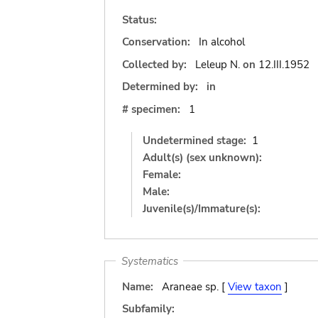
Status:
Conservation:
In alcohol
Collected by:
Leleup N.
on
12.III.1952
Determined by:
in
# specimen:
1
Undetermined stage:
1
Adult(s) (sex unknown):
Female:
Male:
Juvenile(s)/Immature(s):
Systematics
Name:
Araneae sp. [
View taxon
]
Subfamily: