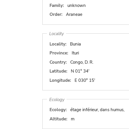
Family:
unknown
Order:
Araneae
Locality
Locality:
Bunia
Province:
Ituri
Country:
Congo, D. R.
Latitude:
N 01° 34'
Longitude:
E 030° 15'
Ecology
Ecology:
étage inférieur, dans humus,
Altitude:
m