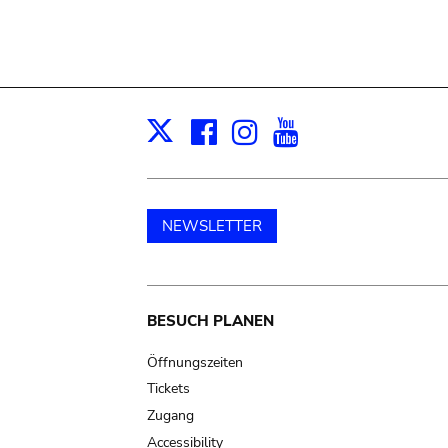
Facebook
Instagram
Youtube
Print
X
NEWSLETTER
Main
BESUCH PLANEN
navigation
Öffnungszeiten
Tickets
Zugang
Accessibility