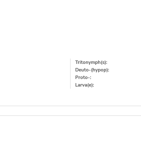
Tritonymph(s):
Deuto-(hypop):
Proto-:
Larva(e):