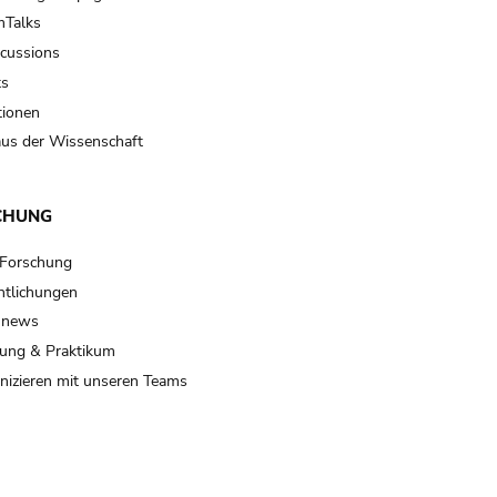
Talks
scussions
ts
tionen
us der Wissenschaft
CHUNG
 Forschung
ntlichungen
 news
ung & Praktikum
izieren mit unseren Teams