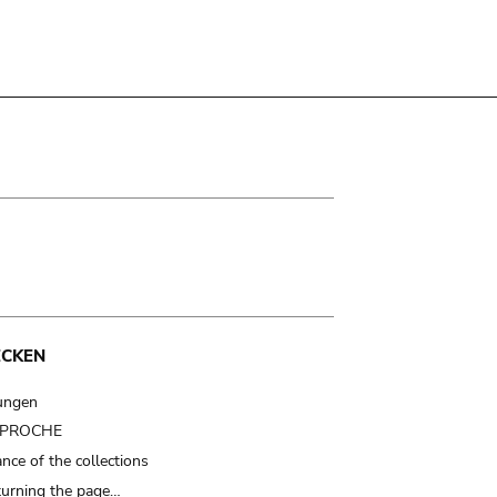
ECKEN
ungen
t PROCHE
nce of the collections
turning the page…