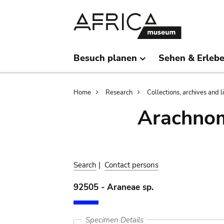
Skip
Skip
to
to
main
search
content
Besuch planen
Sehen & Erleb
Breadcrumb
Home
Research
Collections, archives and l
Arachnom
Search
|
Contact persons
92505 - Araneae sp.
Specimen Details