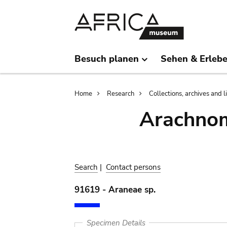
Skip
Skip
to
to
main
search
content
Besuch planen
Sehen & Erleb
Breadcrumb
Home
Research
Collections, archives and l
Arachnom
Search
|
Contact persons
91619 - Araneae sp.
Specimen Details