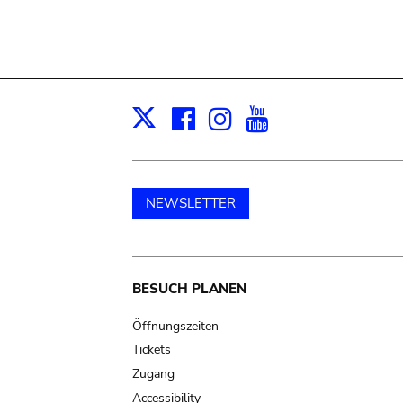
Facebook
Instagram
Youtube
Print
X
NEWSLETTER
Main
BESUCH PLANEN
navigation
Öffnungszeiten
Tickets
Zugang
Accessibility