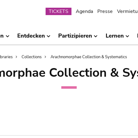
Submenu
TICKETS
Agenda
Presse
Vermietu
en
Entdecken
Partizipieren
Lernen
ibraries
Collections
Arachnomorphae Collection & Systematics
orphae Collection & Sy