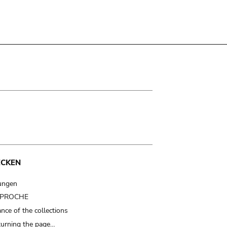
ECKEN
ungen
t PROCHE
nce of the collections
turning the page…