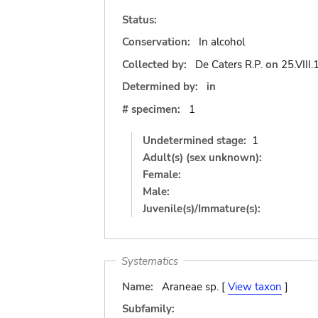
Status:
Conservation:
In alcohol
Collected by:
De Caters R.P.
on
25.VIII
Determined by:
in
# specimen:
1
Undetermined stage:
1
Adult(s) (sex unknown):
Female:
Male:
Juvenile(s)/Immature(s):
Systematics
Name:
Araneae sp. [
View taxon
]
Subfamily: