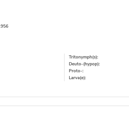
.1956
Tritonymph(s):
Deuto-(hypop):
Proto-:
Larva(e):