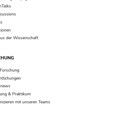
Talks
scussions
ts
tionen
us der Wissenschaft
CHUNG
 Forschung
ntlichungen
 news
ung & Praktikum
izieren mit unseren Teams