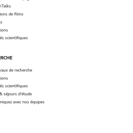
Talks
ions de films
ts
tions
és scientifiques
ERCHE
vaux de recherche
tions
és scientifiques
& séjours d'étude
iquez avec nos équipes