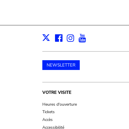
Facebook
Instagram
Youtube
Print
X
NEWSLETTER
Main
VOTRE VISITE
navigation
Heures d'ouverture
Tickets
Accès
Accessibilité