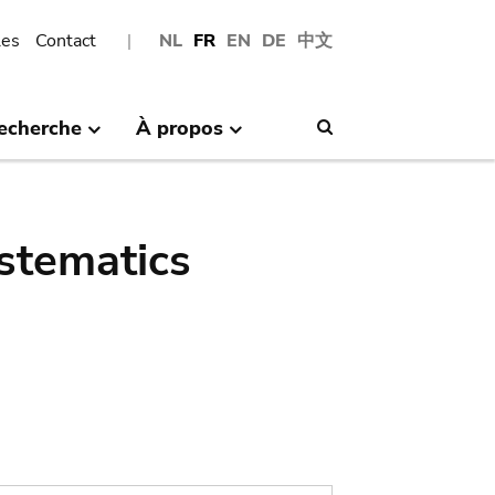
les
Contact
NL
FR
EN
DE
中文
echerche
À propos
Search
stematics