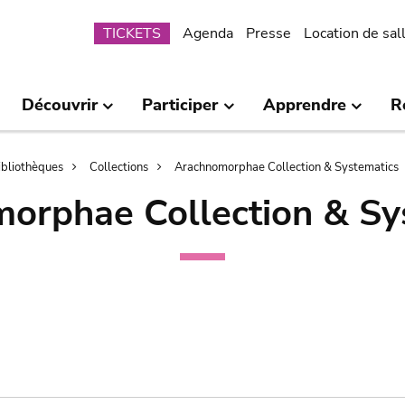
Submenu
TICKETS
Agenda
Presse
Location de sal
Découvrir
Participer
Apprendre
R
bibliothèques
Collections
Arachnomorphae Collection & Systematics
orphae Collection & Sy