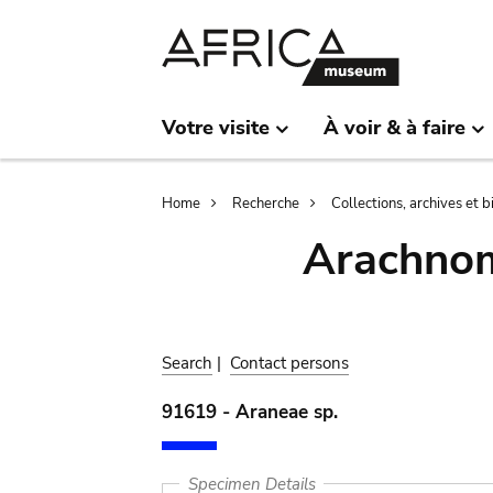
Skip
Skip
to
to
main
search
content
Votre visite
À voir & à faire
Breadcrumb
Home
Recherche
Collections, archives et 
Arachnom
Search
|
Contact persons
91619 - Araneae sp.
Specimen Details