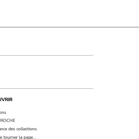
UVRIR
ions
 PROCHE
nce des collections
e tourner la page…