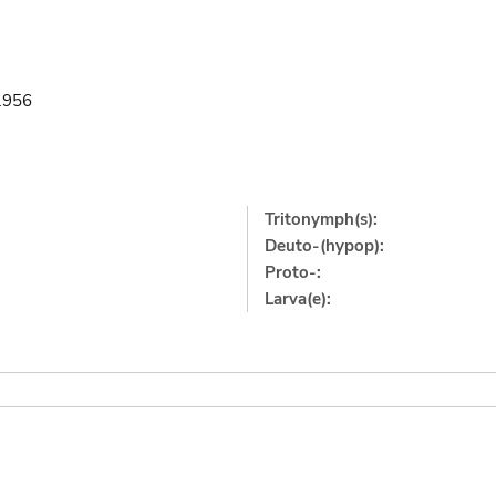
.1956
Tritonymph(s):
Deuto-(hypop):
Proto-:
Larva(e):