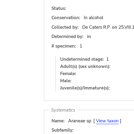
Status:
Conservation:
In alcohol
Collected by:
De Caters R.P.
on
25.VIII
Determined by:
in
# specimen:
1
Undetermined stage:
1
Adult(s) (sex unknown):
Female:
Male:
Juvenile(s)/Immature(s):
Systematics
Name:
Araneae sp. [
View taxon
]
Subfamily: