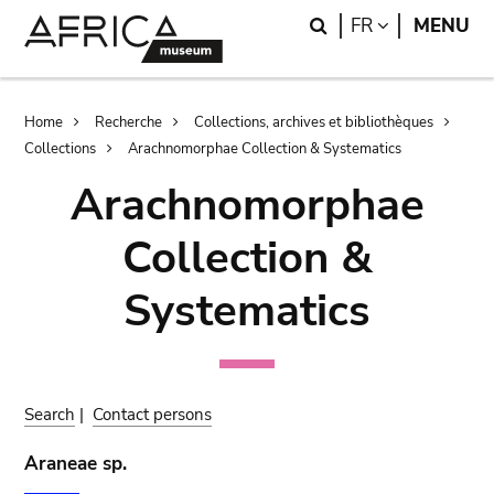
Skip
Skip
Search
LANGUAGE
FR
MENU
to
to
main
search
content
Breadcrumb
Home
Recherche
Collections, archives et bibliothèques
Collections
Arachnomorphae Collection & Systematics
Arachnomorphae
Collection &
Systematics
Search
|
Contact persons
Araneae sp.