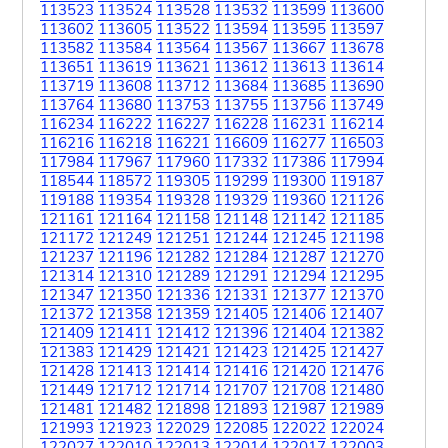
113523
113524
113528
113532
113599
113600
113602
113605
113522
113594
113595
113597
113582
113584
113564
113567
113667
113678
113651
113619
113621
113612
113613
113614
113719
113608
113712
113684
113685
113690
113764
113680
113753
113755
113756
113749
116234
116222
116227
116228
116231
116214
116216
116218
116221
116609
116277
116503
117984
117967
117960
117332
117386
117994
118544
118572
119305
119299
119300
119187
119188
119354
119328
119329
119360
121126
121161
121164
121158
121148
121142
121185
121172
121249
121251
121244
121245
121198
121237
121196
121282
121284
121287
121270
121314
121310
121289
121291
121294
121295
121347
121350
121336
121331
121377
121370
121372
121358
121359
121405
121406
121407
121409
121411
121412
121396
121404
121382
121383
121429
121421
121423
121425
121427
121428
121413
121414
121416
121420
121476
121449
121712
121714
121707
121708
121480
121481
121482
121898
121893
121987
121989
121993
121923
122029
122085
122022
122024
122027
122010
122013
122014
122017
122003