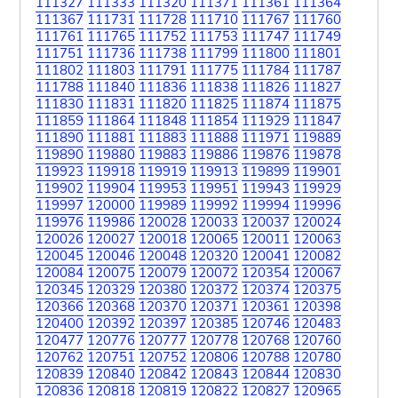
111327
111333
111320
111371
111361
111364
111367
111731
111728
111710
111767
111760
111761
111765
111752
111753
111747
111749
111751
111736
111738
111799
111800
111801
111802
111803
111791
111775
111784
111787
111788
111840
111836
111838
111826
111827
111830
111831
111820
111825
111874
111875
111859
111864
111848
111854
111929
111847
111890
111881
111883
111888
111971
119889
119890
119880
119883
119886
119876
119878
119923
119918
119919
119913
119899
119901
119902
119904
119953
119951
119943
119929
119997
120000
119989
119992
119994
119996
119976
119986
120028
120033
120037
120024
120026
120027
120018
120065
120011
120063
120045
120046
120048
120320
120041
120082
120084
120075
120079
120072
120354
120067
120345
120329
120380
120372
120374
120375
120366
120368
120370
120371
120361
120398
120400
120392
120397
120385
120746
120483
120477
120776
120777
120778
120768
120760
120762
120751
120752
120806
120788
120780
120839
120840
120842
120843
120844
120830
120836
120818
120819
120822
120827
120965