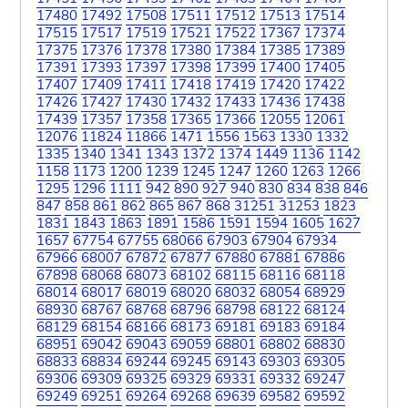
17480
17492
17508
17511
17512
17513
17514
17515
17517
17519
17521
17522
17367
17374
17375
17376
17378
17380
17384
17385
17389
17391
17393
17397
17398
17399
17400
17405
17407
17409
17411
17418
17419
17420
17422
17426
17427
17430
17432
17433
17436
17438
17439
17357
17358
17365
17366
12055
12061
12076
11824
11866
1471
1556
1563
1330
1332
1335
1340
1341
1343
1372
1374
1449
1136
1142
1158
1173
1200
1239
1245
1247
1260
1263
1266
1295
1296
1111
942
890
927
940
830
834
838
846
847
858
861
862
865
867
868
31251
31253
1823
1831
1843
1863
1891
1586
1591
1594
1605
1627
1657
67754
67755
68066
67903
67904
67934
67966
68007
67872
67877
67880
67881
67886
67898
68068
68073
68102
68115
68116
68118
68014
68017
68019
68020
68032
68054
68929
68930
68767
68768
68796
68798
68122
68124
68129
68154
68166
68173
69181
69183
69184
68951
69042
69043
69059
68801
68802
68830
68833
68834
69244
69245
69143
69303
69305
69306
69309
69325
69329
69331
69332
69247
69249
69251
69264
69268
69639
69582
69592