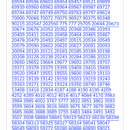
69594
69596
69603
69454
69457
69521
69899
69939
69960
69962
69964
69967
69987
69727
69744
69747
69749
69750
69763
69797
69614
70000
70066
70072
70075
96927
90375
90348
90215
202547
202550
775
777
25705
20644
20673
20674
20676
20353
20362
20368
20386
20393
20409
20411
20420
20458
20464
20465
20467
20478
20479
20493
20497
20515
20534
20549
20579
20590
20602
20620
20627
20091
20093
20094
20120
20121
20183
20185
20189
20198
20208
20228
20238
20243
20284
20286
20323
19650
19652
19664
19677
19692
19705
19707
19371
19378
19379
19395
19409
19410
19490
19520
19547
19551
19555
19600
19619
19110
19122
19139
19142
19159
19203
19219
19243
19263
19271
19322
19324
19350
18740
18746
13408
13416
12834
4187
4188
4190
4195
4209
4252
4289
4010
4012
4016
4017
4084
4170
3983
3984
3985
4002
3767
3777
3832
3851
3862
3593
3599
3604
3606
3616
3660
3675
3677
3679
3682
3685
3686
3688
3689
3755
3483
3484
3491
3492
3507
3508
58889
58891
59019
58233
58238
58298
58304
58313
58325
58327
58334
58041
58047
58049
58093
59272
59280
60888
60890
59021