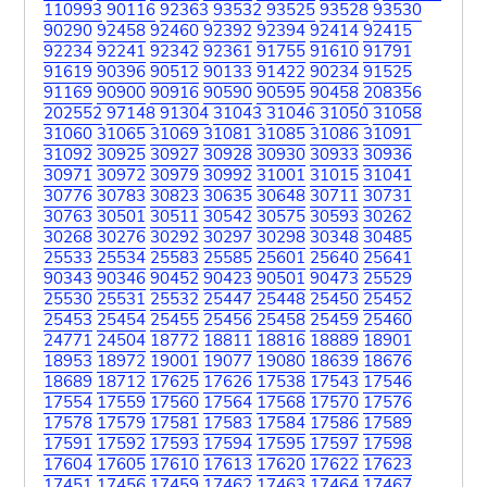
110993
90116
92363
93532
93525
93528
93530
90290
92458
92460
92392
92394
92414
92415
92234
92241
92342
92361
91755
91610
91791
91619
90396
90512
90133
91422
90234
91525
91169
90900
90916
90590
90595
90458
208356
202552
97148
91304
31043
31046
31050
31058
31060
31065
31069
31081
31085
31086
31091
31092
30925
30927
30928
30930
30933
30936
30971
30972
30979
30992
31001
31015
31041
30776
30783
30823
30635
30648
30711
30731
30763
30501
30511
30542
30575
30593
30262
30268
30276
30292
30297
30298
30348
30485
25533
25534
25583
25585
25601
25640
25641
90343
90346
90452
90423
90501
90473
25529
25530
25531
25532
25447
25448
25450
25452
25453
25454
25455
25456
25458
25459
25460
24771
24504
18772
18811
18816
18889
18901
18953
18972
19001
19077
19080
18639
18676
18689
18712
17625
17626
17538
17543
17546
17554
17559
17560
17564
17568
17570
17576
17578
17579
17581
17583
17584
17586
17589
17591
17592
17593
17594
17595
17597
17598
17604
17605
17610
17613
17620
17622
17623
17451
17456
17459
17462
17463
17464
17467