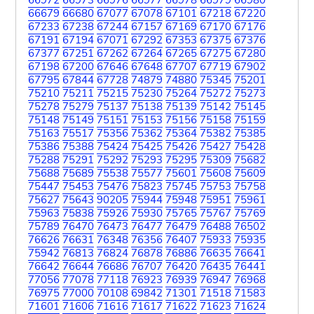
66972
66973
66976
66977
66978
66979
66980
66679
66680
67077
67078
67101
67218
67220
67233
67238
67244
67157
67169
67170
67176
67191
67194
67071
67292
67353
67375
67376
67377
67251
67262
67264
67265
67275
67280
67198
67200
67646
67648
67707
67719
67902
67795
67844
67728
74879
74880
75345
75201
75210
75211
75215
75230
75264
75272
75273
75278
75279
75137
75138
75139
75142
75145
75148
75149
75151
75153
75156
75158
75159
75163
75517
75356
75362
75364
75382
75385
75386
75388
75424
75425
75426
75427
75428
75288
75291
75292
75293
75295
75309
75682
75688
75689
75538
75577
75601
75608
75609
75447
75453
75476
75823
75745
75753
75758
75627
75643
90205
75944
75948
75951
75961
75963
75838
75926
75930
75765
75767
75769
75789
76470
76473
76477
76479
76488
76502
76626
76631
76348
76356
76407
75933
75935
75942
76813
76824
76878
76886
76635
76641
76642
76644
76686
76707
76420
76435
76441
77056
77078
77118
76923
76939
76947
76968
76975
77000
70108
69842
71301
71518
71583
71601
71606
71616
71617
71622
71623
71624