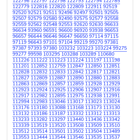
122796
122797
122798
122793
122794
122785
122779
122816
122820
122809
122911
92519
92520
92521
92511
92496
92497
92501
92505
92507
92579
92580
92490
92575
92577
92558
92559
92562
92548
92553
92620
92630
96633
96634
93960
96591
96600
96920
93938
96653
96657
96644
96646
96647
96650
97114
97115
97119
96643
97101
97104
99219
99270
97381
97387
97393
97380
103232
103223
103224
99275
99277
99598
103295
103288
103289
110680
111226
111222
111223
111224
111197
111198
111201
112852
112759
112847
112850
112851
112828
112832
112833
112842
112817
112821
112827
112809
112887
112890
112880
112883
112863
112869
112857
112859
112928
112929
112923
112924
112925
112906
112907
112916
112917
112982
112895
112975
112938
112991
112994
112983
113046
113017
113023
113024
113176
113180
113088
113168
113173
113130
113132
113186
113187
113332
113312
113313
113233
113282
113297
113440
113436
113342
113339
113519
113520
113508
113509
113510
113512
113514
113501
113502
113504
113489
113553
113444
113544
113546
113535
113537