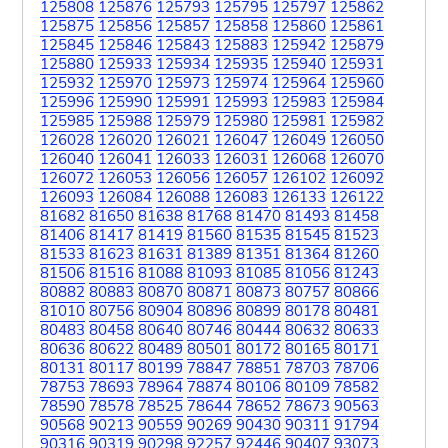
125808
125876
125793
125795
125797
125862
125875
125856
125857
125858
125860
125861
125845
125846
125843
125883
125942
125879
125880
125933
125934
125935
125940
125931
125932
125970
125973
125974
125964
125960
125996
125990
125991
125993
125983
125984
125985
125988
125979
125980
125981
125982
126028
126020
126021
126047
126049
126050
126040
126041
126033
126031
126068
126070
126072
126053
126056
126057
126102
126092
126093
126084
126088
126083
126133
126122
81682
81650
81638
81768
81470
81493
81458
81406
81417
81419
81560
81535
81545
81523
81533
81623
81631
81389
81351
81364
81260
81506
81516
81088
81093
81085
81056
81243
80882
80883
80870
80871
80873
80757
80866
81010
80756
80904
80896
80899
80178
80481
80483
80458
80640
80746
80444
80632
80633
80636
80622
80489
80501
80172
80165
80171
80131
80117
80199
78847
78851
78703
78706
78753
78693
78964
78874
80106
80109
78582
78590
78578
78525
78644
78652
78673
90563
90568
90213
90559
90269
90430
90311
91794
90316
90319
90298
92257
92446
90407
93073