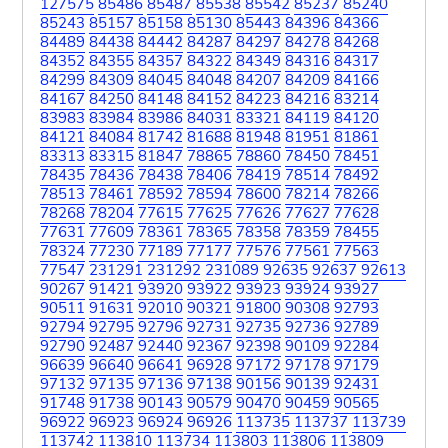
127575
85486
85487
85538
85542
85237
85240
85243
85157
85158
85130
85443
84396
84366
84489
84438
84442
84287
84297
84278
84268
84352
84355
84357
84322
84349
84316
84317
84299
84309
84045
84048
84207
84209
84166
84167
84250
84148
84152
84223
84216
83214
83983
83984
83986
84031
83321
84119
84120
84121
84084
81742
81688
81948
81951
81861
83313
83315
81847
78865
78860
78450
78451
78435
78436
78438
78406
78419
78514
78492
78513
78461
78592
78594
78600
78214
78266
78268
78204
77615
77625
77626
77627
77628
77631
77609
78361
78365
78358
78359
78455
78324
77230
77189
77177
77576
77561
77563
77547
231291
231292
231089
92635
92637
92613
90267
91421
93920
93922
93923
93924
93927
90511
91631
92010
90321
91800
90308
92793
92794
92795
92796
92731
92735
92736
92789
92790
92487
92440
92367
92398
90109
92284
96639
96640
96641
96928
97172
97178
97179
97132
97135
97136
97138
90156
90139
92431
91748
91738
90143
90579
90470
90459
90565
96922
96923
96924
96926
113735
113737
113739
113742
113810
113734
113803
113806
113809