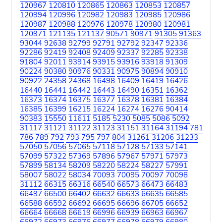
120967
120810
120865
120863
120853
120857
120994
120996
120982
120983
120985
120986
120987
120988
120976
120978
120980
120981
120971
121135
121137
90571
90971
91305
91363
93044
92638
92799
92791
92792
92347
92336
92286
92419
92408
92409
92337
92285
92338
91804
92011
93914
93915
93916
93918
91309
90224
90380
90976
90331
90975
90894
90910
90922
24358
24368
16498
16409
16419
16426
16440
16441
16442
16443
16490
16351
16362
16373
16374
16375
16377
16378
16381
16384
16385
16399
16215
16224
16274
16276
90414
90383
15550
11611
5185
5230
5085
5086
5092
31117
31121
31122
31123
31151
31164
31194
781
786
789
792
793
795
797
804
31261
31206
31233
57050
57056
57065
57118
57128
57133
57141
57099
57322
57369
57896
57967
57971
57973
57899
58134
58209
58220
58224
58227
57991
58007
58022
58034
70093
70095
70097
70098
31112
66315
66316
66540
66573
66473
66483
66497
66500
66402
66632
66633
66635
66585
66588
66592
66692
66695
66696
66705
66652
66664
66668
66619
66996
66939
66963
66967