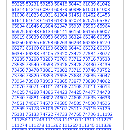
59225
59231
59253
58418
58443
61039
61042
61314
61316
60974
60979
60998
61001
61003
61008
61023
61031
61384
61451
61452
61453
61611
61613
61619
61326
62074
62075
65787
65804
61646
61684
62047
65937
65953
65964
65925
66248
66134
66141
66150
66155
66007
66019
66039
66050
66053
66324
66346
66350
66250
66255
66258
66263
66264
66269
66270
66273
66160
66190
66208
66443
66392
66393
66397
66398
73405
73420
73422
72984
73077
73285
73288
73289
73700
73712
73716
73538
73539
73540
73593
73426
73428
73430
73439
73450
73478
73881
73882
73719
73746
73752
73786
73820
73853
73655
73684
73685
74047
73964
73968
73993
73865
73877
73880
74062
74070
74071
74101
74106
74108
74011
74014
74025
74288
74386
74423
74425
74477
74478
74540
74881
74602
74607
74608
74635
74636
74561
74567
74579
74585
74589
74590
74596
74599
75178
75106
75107
75117
75119
75129
75131
75133
74722
74733
74765
74796
111192
111256
111248
111318
111310
111311
111273
111274
111278
111262
111269
111345
111338