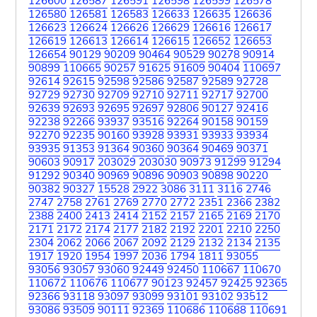
126600
126587
126591
126598
126599
126578
126580
126581
126583
126633
126635
126636
126623
126624
126626
126629
126616
126617
126619
126613
126614
126615
126652
126653
126654
90129
90209
90464
90529
90278
90914
90899
110665
90257
91625
91609
90404
110697
92614
92615
92598
92586
92587
92589
92728
92729
92730
92709
92710
92711
92717
92700
92639
92693
92695
92697
92806
90127
92416
92238
92266
93937
93516
92264
90158
90159
92270
92235
90160
93928
93931
93933
93934
93935
91353
91364
90360
90364
90469
90371
90603
90917
203029
203030
90973
91299
91294
91292
90340
90969
90896
90903
90898
90220
90382
90327
15528
2922
3086
3111
3116
2746
2747
2758
2761
2769
2770
2772
2351
2366
2382
2388
2400
2413
2414
2152
2157
2165
2169
2170
2171
2172
2174
2177
2182
2192
2201
2210
2250
2304
2062
2066
2067
2092
2129
2132
2134
2135
1917
1920
1954
1997
2036
1794
1811
93055
93056
93057
93060
92449
92450
110667
110670
110672
110676
110677
90123
92457
92425
92365
92366
93118
93097
93099
93101
93102
93512
93086
93509
90111
92369
110686
110688
110691