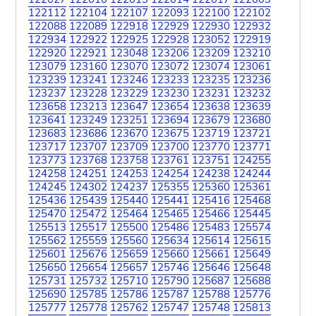
122112
122104
122107
122093
122100
122102
122088
122089
122918
122929
122930
122932
122934
122922
122925
122928
123052
122919
122920
122921
123048
123206
123209
123210
123079
123160
123070
123072
123074
123061
123239
123241
123246
123233
123235
123236
123237
123228
123229
123230
123231
123232
123658
123213
123647
123654
123638
123639
123641
123249
123251
123694
123679
123680
123683
123686
123670
123675
123719
123721
123717
123707
123709
123700
123770
123771
123773
123768
123758
123761
123751
124255
124258
124251
124253
124254
124238
124244
124245
124302
124237
125355
125360
125361
125436
125439
125440
125441
125416
125468
125470
125472
125464
125465
125466
125445
125513
125517
125500
125486
125483
125574
125562
125559
125560
125634
125614
125615
125601
125676
125659
125660
125661
125649
125650
125654
125657
125746
125646
125648
125731
125732
125710
125790
125687
125688
125690
125785
125786
125787
125788
125776
125777
125778
125762
125747
125748
125813