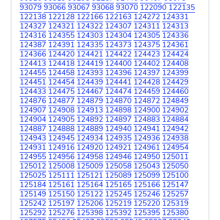
93079
93066
93067
93068
93070
122090
122135
122138
122128
122166
122163
124272
124331
124327
124321
124322
124307
124311
124313
124316
124355
124303
124304
124305
124336
124387
124391
124335
124373
124375
124361
124366
124420
124421
124422
124423
124424
124413
124418
124419
124400
124402
124408
124455
124458
124393
124396
124397
124399
124451
124454
124439
124441
124428
124429
124433
124475
124467
124474
124459
124460
124876
124877
124879
124870
124872
124849
124907
124908
124913
124898
124900
124902
124904
124905
124892
124897
124883
124884
124887
124888
124889
124940
124941
124942
124943
124945
124934
124935
124936
124938
124931
124916
124920
124921
124961
124954
124955
124956
124958
124946
124950
125011
125012
125008
125009
125058
125043
125050
125025
125111
125121
125089
125099
125100
125184
125161
125164
125165
125166
125147
125149
125150
125122
125245
125246
125257
125242
125197
125206
125219
125220
125319
125292
125276
125398
125392
125395
125380