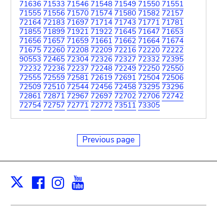
71636
71533
71546
71548
71549
71550
71551
71555
71556
71570
71574
71580
71582
72157
72164
72183
71697
71714
71743
71771
71781
71855
71899
71921
71922
71645
71647
71653
71656
71657
71659
71661
71662
71664
71674
71675
72260
72208
72209
72216
72220
72222
90553
72465
72304
72326
72327
72332
72395
72232
72236
72237
72248
72249
72250
72550
72555
72559
72581
72619
72691
72504
72506
72509
72510
72544
72456
72458
73295
73296
72861
72871
72967
72697
72702
72706
72742
72754
72757
72771
72772
73511
73305
Previous page
Facebook
Instagram
Youtube
Print
X