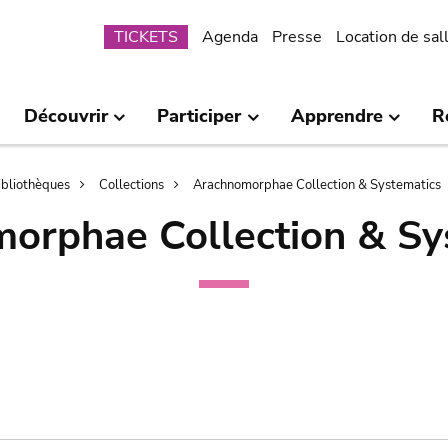
Submenu
TICKETS
Agenda
Presse
Location de sal
Découvrir
Participer
Apprendre
R
bibliothèques
Collections
Arachnomorphae Collection & Systematics
orphae Collection & Sy