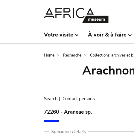
Skip
Skip
to
to
main
search
content
Votre visite
À voir & à faire
Breadcrumb
Home
Recherche
Collections, archives et 
Arachnom
Search
|
Contact persons
72260 - Araneae sp.
Specimen Details