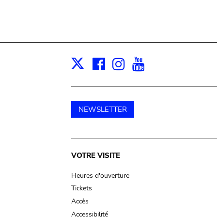
Facebook
Instagram
Youtube
Print
X
NEWSLETTER
Main
VOTRE VISITE
navigation
Heures d'ouverture
Tickets
Accès
Accessibilité