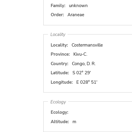
Family:
unknown
Order:
Araneae
Locality
Locality:
Costermansville
Province:
Kivu-C.
Country:
Congo, D. R.
Latitude:
S 02° 29'
Longitude:
E 028° 51'
Ecology
Ecology:
Altitude:
m