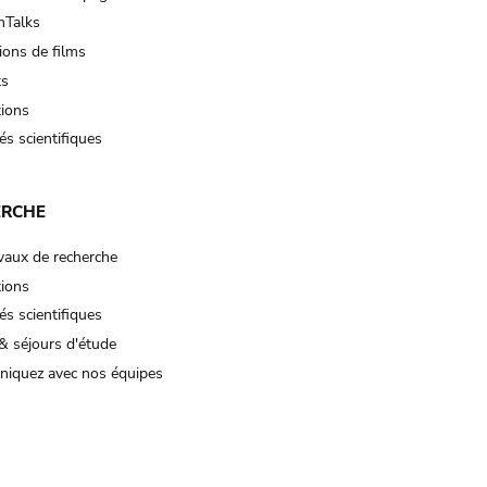
Talks
ions de films
ts
tions
és scientifiques
ERCHE
vaux de recherche
tions
és scientifiques
& séjours d'étude
iquez avec nos équipes