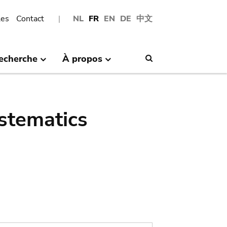
les
Contact
NL
FR
EN
DE
中文
echerche
À propos
Search
stematics