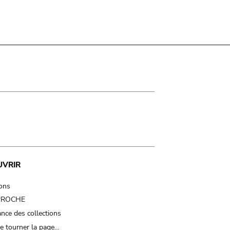
UVRIR
ions
 PROCHE
nce des collections
e tourner la page…