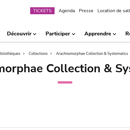
Submenu
TICKETS
Agenda
Presse
Location de sal
Découvrir
Participer
Apprendre
R
bibliothèques
Collections
Arachnomorphae Collection & Systematics
orphae Collection & Sy