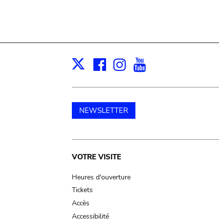
Facebook
Instagram
Youtube
Print
X
NEWSLETTER
Main
VOTRE VISITE
navigation
Heures d'ouverture
Tickets
Accès
Accessibilité