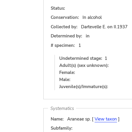
Status:
Conservation:
In alcohol
Collected by:
Dartevelle E.
on
II.1937
Determined by:
in
# specimen:
1
Undetermined stage:
1
Adult(s) (sex unknown):
Female:
Male:
Juvenile(s)/Immature(s):
Systematics
Name:
Araneae sp. [
View taxon
]
Subfamily: