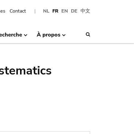
les
Contact
NL
FR
EN
DE
中文
echerche
À propos
Search
stematics