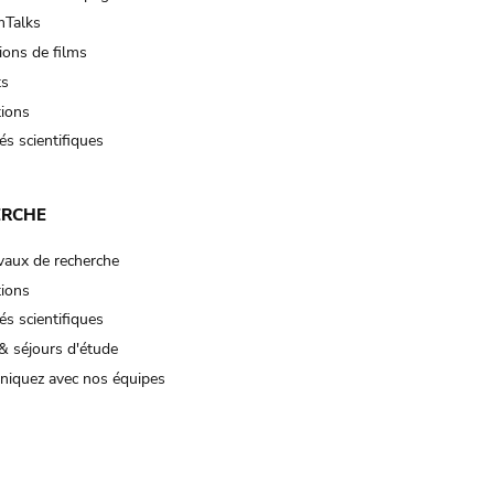
Talks
ions de films
ts
tions
és scientifiques
ERCHE
vaux de recherche
tions
és scientifiques
& séjours d'étude
iquez avec nos équipes