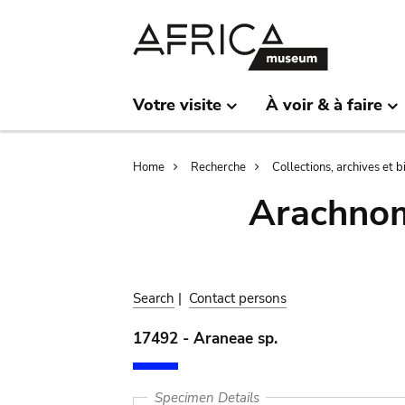
Skip
Skip
to
to
main
search
content
Votre visite
À voir & à faire
Breadcrumb
Home
Recherche
Collections, archives et 
Arachnom
Search
|
Contact persons
17492 - Araneae sp.
Specimen Details