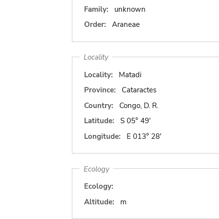
Family:
unknown
Order:
Araneae
Locality
Locality:
Matadi
Province:
Cataractes
Country:
Congo, D. R.
Latitude:
S 05° 49'
Longitude:
E 013° 28'
Ecology
Ecology:
Altitude:
m