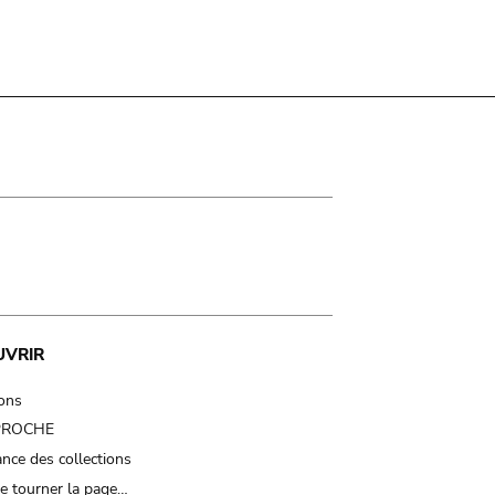
UVRIR
ions
 PROCHE
nce des collections
e tourner la page…