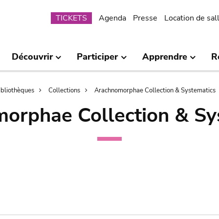
Submenu
TICKETS
Agenda
Presse
Location de sal
Découvrir
Participer
Apprendre
R
bibliothèques
Collections
Arachnomorphae Collection & Systematics
orphae Collection & Sy