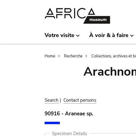
Skip
Skip
to
to
main
search
content
Votre visite
À voir & à faire
Breadcrumb
Home
Recherche
Collections, archives et 
Arachnom
Search
|
Contact persons
90916 - Araneae sp.
Specimen Details