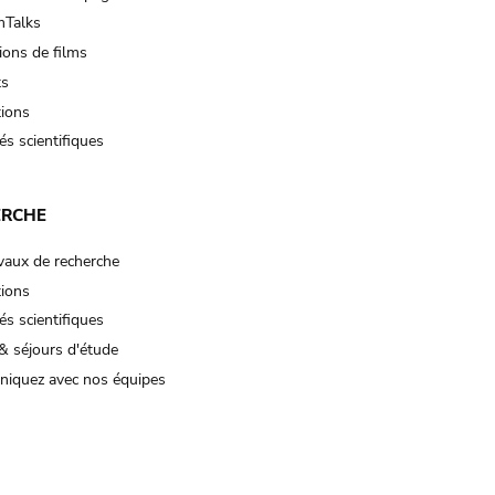
Talks
ions de films
ts
tions
és scientifiques
ERCHE
vaux de recherche
tions
és scientifiques
& séjours d'étude
iquez avec nos équipes