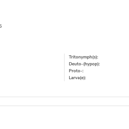
6
Tritonymph(s):
Deuto-(hypop):
Proto-:
Larva(e):