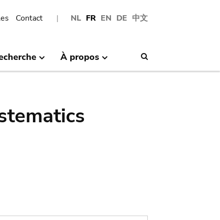
les
Contact
NL
FR
EN
DE
中文
echerche
À propos
Search
stematics