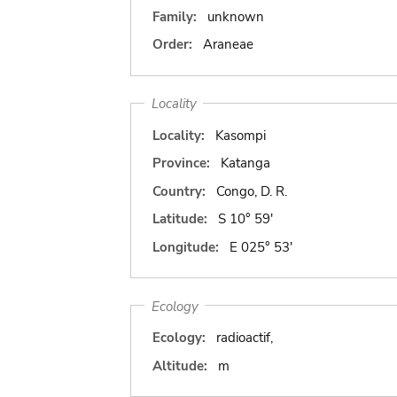
Family:
unknown
Order:
Araneae
Locality
Locality:
Kasompi
Province:
Katanga
Country:
Congo, D. R.
Latitude:
S 10° 59'
Longitude:
E 025° 53'
Ecology
Ecology:
radioactif,
Altitude:
m