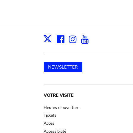
Facebook
Instagram
Youtube
Print
X
NEWSLETTER
Main
VOTRE VISITE
navigation
Heures d'ouverture
Tickets
Accès
Accessibilité