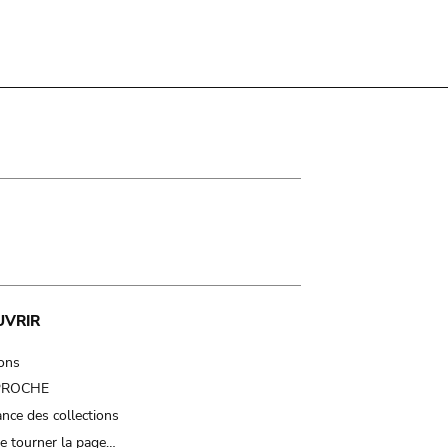
UVRIR
ions
 PROCHE
nce des collections
e tourner la page…