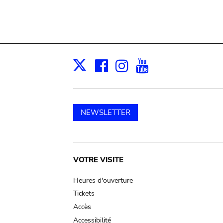
Facebook
Instagram
Youtube
Print
X
NEWSLETTER
Main
VOTRE VISITE
navigation
Heures d'ouverture
Tickets
Accès
Accessibilité