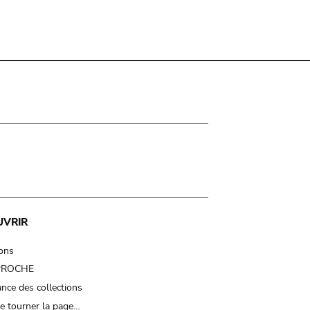
UVRIR
ions
 PROCHE
nce des collections
e tourner la page…