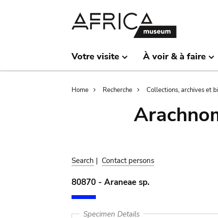
Skip
Skip
to
to
main
search
content
Votre visite
À voir & à faire
Breadcrumb
Home
Recherche
Collections, archives et 
Arachnom
Search
|
Contact persons
80870 - Araneae sp.
Specimen Details