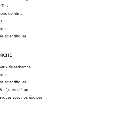
Talks
ions de films
ts
tions
és scientifiques
ERCHE
vaux de recherche
tions
és scientifiques
& séjours d'étude
iquez avec nos équipes