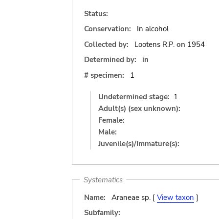
Status:
Conservation:
In alcohol
Collected by:
Lootens R.P.
on
1954
Determined by:
in
# specimen:
1
Undetermined stage:
1
Adult(s) (sex unknown):
Female:
Male:
Juvenile(s)/Immature(s):
Systematics
Name:
Araneae sp. [
View taxon
]
Subfamily: