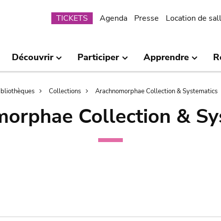
Submenu
TICKETS
Agenda
Presse
Location de sal
Découvrir
Participer
Apprendre
R
bibliothèques
Collections
Arachnomorphae Collection & Systematics
orphae Collection & Sy