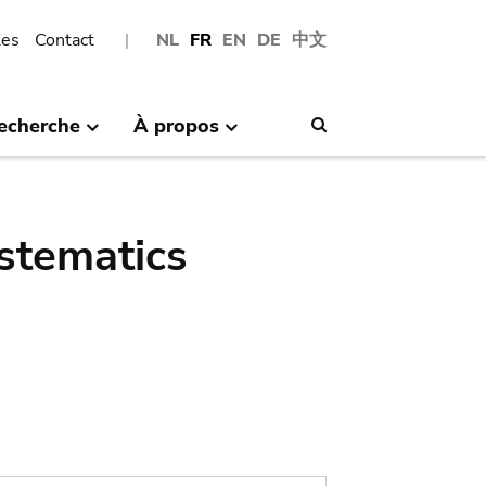
les
Contact
NL
FR
EN
DE
中文
echerche
À propos
Search
stematics