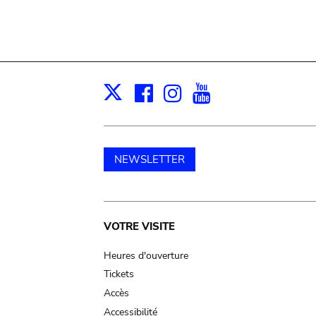
Facebook
Instagram
Youtube
Print
X
NEWSLETTER
Main
VOTRE VISITE
navigation
Heures d'ouverture
Tickets
Accès
Accessibilité