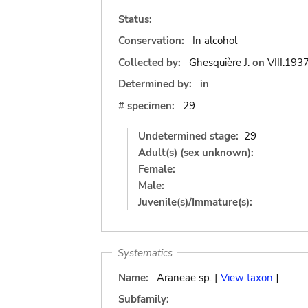
Status:
Conservation:
In alcohol
Collected by:
Ghesquière J.
on
VIII.193
Determined by:
in
# specimen:
29
Undetermined stage:
29
Adult(s) (sex unknown):
Female:
Male:
Juvenile(s)/Immature(s):
Systematics
Name:
Araneae sp. [
View taxon
]
Subfamily: