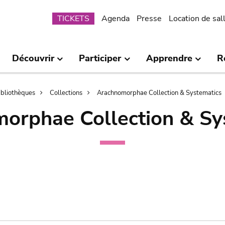
Submenu
TICKETS
Agenda
Presse
Location de sal
Découvrir
Participer
Apprendre
R
bibliothèques
Collections
Arachnomorphae Collection & Systematics
orphae Collection & Sy