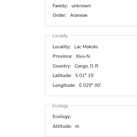
Family:
unknown
Order:
Araneae
Locality
Locality:
Lac Mokoto
Province:
Kivu-N.
Country:
Congo, D. R.
Latitude:
S 01° 15'
Longitude:
E 029° 00'
Ecology
Ecology:
Altitude:
m