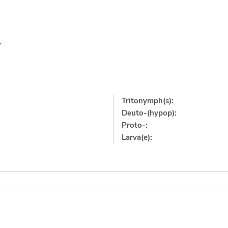
7
Tritonymph(s):
Deuto-(hypop):
Proto-:
Larva(e):