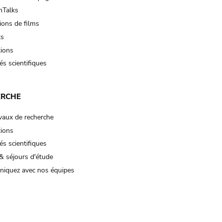
Talks
ions de films
ts
tions
és scientifiques
ERCHE
vaux de recherche
tions
és scientifiques
& séjours d'étude
iquez avec nos équipes