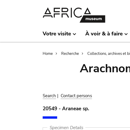
Skip
Skip
to
to
main
search
content
Votre visite
À voir & à faire
Breadcrumb
Home
Recherche
Collections, archives et 
Arachnom
Search
|
Contact persons
20549 - Araneae sp.
Specimen Details