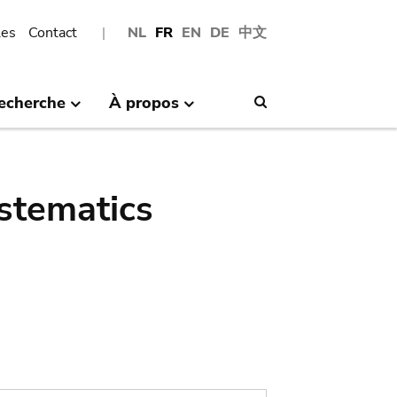
les
Contact
NL
FR
EN
DE
中文
echerche
À propos
Search
stematics