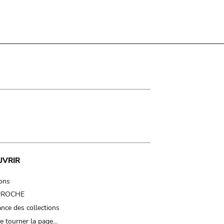
UVRIR
ions
 PROCHE
nce des collections
e tourner la page…